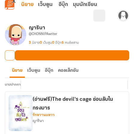
ข้ามไปยังเนื้อหาหลัก
นิยาย
เว็บตูน
อีบุ๊ก
มุมนักเขียน
ญารินา
@CHONNIPAwriter
3
นิยาย
0
เว็บตูน
0
อีบุ๊ก
5
คนติดตาม
นิยาย
เว็บตูน
อีบุ๊ก
คอลเล็กชัน
นามปากกา
(อ่านฟรี)The devil’s cage ซ่อนลับใน
กรงมาร
รักหวานแหวว
ญารินา