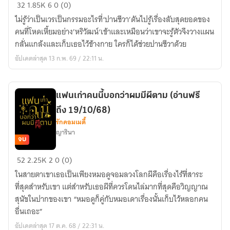
(อ่าน
32
1.85K
6
0 (0)
ฟรี)The
ไม่รู้ว่าเป็นเวรเป็นกรรมอะไรที่‘ปานชีวา’ดันไปรู้เรื่องลับสุดยอดของ
devil’s
คนที่โหดเหี้ยมอย่าง’หริวัฒน์‘เข้าและเหมือนว่าเขาจะรู้ตัวจึงวางแผน
cage
กลั่นแกล้งและเก็บเธอไว้ข้างกาย ใครก็ได้ช่วยปานชีวาด้วย
ซ่อน
อัปเดตล่าสุด 13 ก.พ. 69 / 22:11 น.
ลับ
ใน
กรง
แฟนเก่าคนนี้บอกว่าผมมีผีตาม (อ่านฟรี
มาร
ถึง 19/10/68)
รักคอมเมดี้
ญารินา
จบ
แฟน
52
2.25K
2
0 (0)
เก่า
ในสายตาเขาเธอเป็นเพียงหมอดูจอมลวงโลกผีคือเรื่องไร้ที่สาระ
คน
ที่สุดสำหรับเขา แต่สำหรับเธอผีที่ควรโดนไล่มากที่สุดคือวิญญาณ
นี้
สุนัขในปากของเขา “หมอดูก็คู่กับหมอเดาเรื่องนั้นเก็บไว้หลอกคน
บอก
อื่นเถอะ”
ว่า
อัปเดตล่าสุด 17 ต.ค. 68 / 22:31 น.