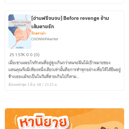
ผม
มี
ผี
[อ่านฟรีจนจบ] Before revenge ข้าม
ตาม
เส้นตายรัก
(อ่าน
รักดราม่า
ฟรี
CHONNIPAwriter
ถึง
19/10/68)
[อ่าน
25
1.57K
0
0 (0)
ฟรี
เมื่อเขาเผลอใจรักคนที่อยู่สูงเกินกว่าตนจะฝันใฝ่เป้าหมายของ
จนจบ]
แทนคุณจึงมีเพียงหนึ่งเดียวเท่านั้นคือการทำทุกอย่างเพื่อให้ได้ยืนอยู่
Before
ข้างเธอแม้จะเป็นในวันที่สายเกินไปก็ตาม…
revenge
อัปเดตล่าสุด 3 มิ.ย. 68 / 23:23 น.
ข้าม
เส้น
ตาย
รัก