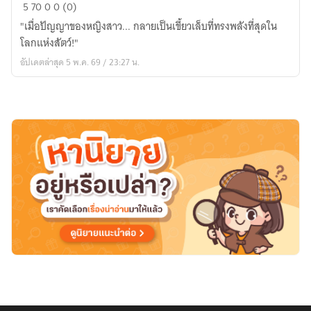
ยอด
5
70
0
0 (0)
หญิง
"เมื่อปัญญาของหญิงสาว... กลายเป็นเขี้ยวเล็บที่ทรงพลังที่สุดใน
พฤกษา
โลกแห่งสัตว์!"
ปฏิวัติ
อัปเดตล่าสุด 5 พ.ค. 69 / 23:27 น.
อารยธรรม
โลก
อสูร