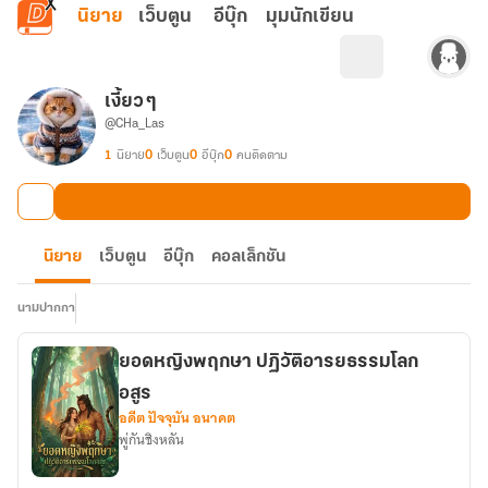
ข้ามไปยังเนื้อหาหลัก
นิยาย
เว็บตูน
อีบุ๊ก
มุมนักเขียน
เงี้ยว ๆ
@CHa_Las
1
นิยาย
0
เว็บตูน
0
อีบุ๊ก
0
คนติดตาม
นิยาย
เว็บตูน
อีบุ๊ก
คอลเล็กชัน
นามปากกา
ยอดหญิงพฤกษา ปฏิวัติอารยธรรมโลก
อสูร
อดีต ปัจจุบัน อนาคต
พู่กันชิงหลัน