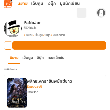
ข้ามไปยังเนื้อหาหลัก
นิยาย
เว็บตูน
อีบุ๊ก
มุมนักเขียน
PaNeJor
@CNYaiJa
3
นิยาย
0
เว็บตูน
0
อีบุ๊ก
5
คนติดตาม
นิยาย
เว็บตูน
อีบุ๊ก
คอลเล็กชัน
นามปากกา
พลิกชะตาราชันพยัคฆ์ขาว
รักแฟนตาซี
PaNeJor