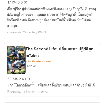
พลิก
17
104
0
0 (0)
ชะตา
เมื่อ 'ฝูซิน' ผู้กำกับและโปรดิวเซอร์มือทองจากยุคปัจจุบัน ต้องทะลุ
ราชัน
มิติมาอยู่ในร่างของ 'มนุษย์บรรณาการ' ไร้พลังยุทธ์ในโลกอสูรที่
พยัคฆ์
ยึดถือคติ "พลังคือความถูกต้อง" โลกใหม่นี้ไม่มีกองถ่ายให้เธอ
ขาว
ควบคุม...
อัปเดตล่าสุด 20 มิ.ย. 69 / 09:03 น.
The Second Life:เปลี่ยนชะตา ปฏิวัติลูก
หนังโลก
อดีต ปัจจุบัน อนาคต
PaNeJor
The
32
330
2
0 (0)
Second
'หากมีโอกาสอีกครั้ง... เพียงแค่ครั้งเดียว ผมจะแลกด้วยอะไรก็ได้'
Life:เปลี่ยน
อัปเดตล่าสุด 15 มิ.ย. 69 / 19:05 น.
ชะตา
ปฏิวัติ