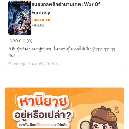
ลูก
สมองกลพลิกตำนานเทพ: War Of
หนัง
Fantasy
โลก
เกมออนไลน์
PaNeJor
สมอง
6
30
0
0 (0)
กล
"เมื่อผู้สร้าง ปะทะผู้ทำลาย ใครจะอยู่ใครจะไปเดี๋ยวรู้ๆๆๆๆๆๆๆๆๆ
พลิก
กัน"
ตำนาน
อัปเดตล่าสุด 21 พ.ค. 69 / 01:39 น.
เทพ:
War
Of
Fantasy