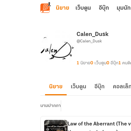
ข้ามไปยังเนื้อหาหลัก
นิยาย
เว็บตูน
อีบุ๊ก
มุมนัก
Calen_Dusk
@Calen_Dusk
1
นิยาย
0
เว็บตูน
0
อีบุ๊ก
1
คนต
นิยาย
เว็บตูน
อีบุ๊ก
คอลเล็ก
นามปากกา
Law of the Aberrant (The