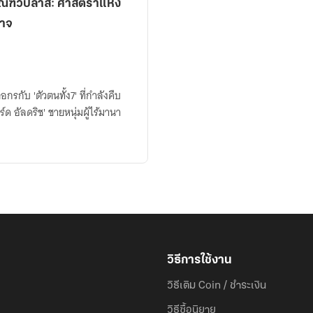
นาจ
กรกับ 'ตัวตนทั้ง7' ที่กำลังคืบ
์ด อัลดริช' ชายหนุ่มผู้ไร้มานา
วิธีการใช้งาน
วิธีเติม Coin / ชำระเงิน
วิธีซื้อนิยาย