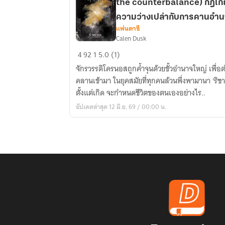
the counterbalance) กฎเกณฑ์วิปลาส: ศาสตราแห่ง
ความว่างเปล่ากับการคานอำ
แฟนตาซี
Calen Dusk
Law
4
92
1
5.0 (1)
of
จักรวรรดิโครนอสถูกค้ำจุนด้วยขั้วอำนาจใหญ่ เพื่อต่อ
the
คลานเข้ามา ในยุคสมัยที่ทุกคนล้วนพึ่งพามานา 'ริชาร
Aberrant
ตั้งแต่เกิด จะกำหนดชีวิตของตนเองอย่างไร..
(The
อัปเดตล่าสุด 12 มิ.ย. 69 / 00:00 น.
void
Armament
and
the
counterbalance)
กฎ
เกณฑ์
วิปลาส:
ศาสตรา
แห่ง