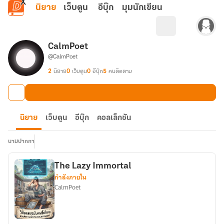
ข้ามไปยังเนื้อหาหลัก
นิยาย
เว็บตูน
อีบุ๊ก
มุมนักเขียน
CalmPoet
@CalmPoet
2
นิยาย
0
เว็บตูน
0
อีบุ๊ก
5
คนติดตาม
นิยาย
เว็บตูน
อีบุ๊ก
คอลเล็กชัน
นามปากกา
The Lazy Immortal
กำลังภายใน
CalmPoet