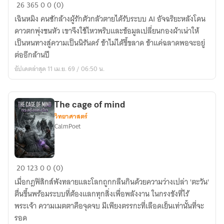
The
26
365
0
0 (0)
Lazy
เฉินหมิง คนซักล้างผู้รักตัวกลัวตายได้รับระบบ AI อัจฉริยะหลังโดน
Immortal
ดาวตกพุ่งชนหัว เขาจึงใช้ไหวพริบและข้อมูลเปลี่ยนกองผ้าเน่าให้
เป็นหนทางสู่ความเป็นนิรันดร์ ข้าไม่ได้ขี้ขลาด ข้าแค่ฉลาดพอจะอยู่
ต่ออีกล้านปี
อัปเดตล่าสุด 11 เม.ย. 69 / 06:50 น.
The cage of mind
วิทยาศาสตร์
CalmPoet
The
20
123
0
0 (0)
cage
เมื่อกฎฟิสิกส์พังทลายและโลกถูกกลืนกินด้วยความว่างเปล่า 'ตะวัน'
of
ตื่นขึ้นพร้อมระบบที่ต้องแลกทุกสิ่งเพื่อพลังงาน ในกรงขังที่ไร้
mind
พระเจ้า ความเมตตาคือจุดจบ มีเพียงตรรกะที่เลือดเย็นเท่านั้นที่จะ
รอด