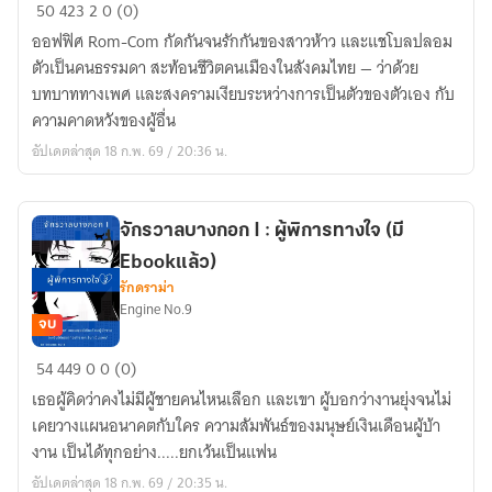
สู่
50
423
2
0 (0)
อิสรภาพ
ออฟฟิศ Rom-Com กัดกันจนรักกันของสาวห้าว และแชโบลปลอม
ใน
ตัวเป็นคนธรรมดา สะท้อนชีวิตคนเมืองในสังคมไทย — ว่าด้วย
รูป
บทบาททางเพศ และสงครามเงียบระหว่างการเป็นตัวของตัวเอง กับ
แบบ
ความคาดหวังของผู้อื่น
โร
อัปเดตล่าสุด 18 ก.พ. 69 / 20:36 น.
แมน
ติก
คอม
จักรวาลบางกอก I : ผู้พิการทางใจ (มี
เม
Ebookแล้ว)
ดี้
รักดราม่า
(จักรวาล
Engine No.9
บางกอก
จบ
II)
จักรวาล
54
449
0
0 (0)
มี
บางกอก
อี
เธอผู้คิดว่าคงไม่มีผู้ชายคนไหนเลือก และเขา ผู้บอกว่างานยุ่งจนไม่
I
บุ๊ค
เคยวางแผนอนาคตกับใคร ความสัมพันธ์ของมนุษย์เงินเดือนผู้บ้า
:
งาน เป็นได้ทุกอย่าง.....ยกเว้นเป็นแฟน
ผู้
อัปเดตล่าสุด 18 ก.พ. 69 / 20:35 น.