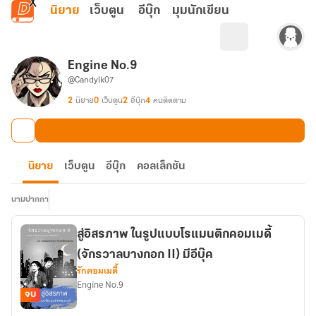
ข้ามไปยังเนื้อหาหลัก
นิยาย
เว็บตูน
อีบุ๊ก
มุมนักเขียน
Engine No.9
@Candylk07
2
นิยาย
0
เว็บตูน
2
อีบุ๊ก
4
คนติดตาม
นิยาย
เว็บตูน
อีบุ๊ก
คอลเล็กชัน
นามปากกา
สู่อิสรภาพ ในรูปแบบโรแมนติกคอมเมดี้
(จักรวาลบางกอก II) มีอีบุ๊ค
รักคอมเมดี้
Engine No.9
จบ