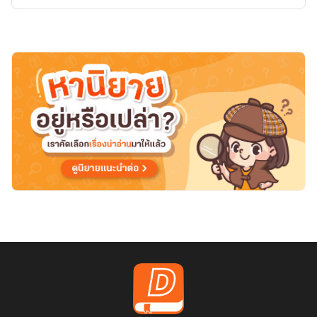
พิการ
ทาง
ใจ
(มี
Ebookแล้ว)