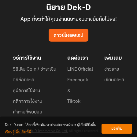
นิยาย Dek-D
App ที่จะทำให้คุณอ่านนิยายจนวางมือถือไม่ลง!
ดาวน์โหลดแอป
วิธีการใช้งาน
ติดต่อเรา
เพิ่มเติม
วิธีเติม Coin / ชำระเงิน
LINE Official
ข่าวสาร
วิธีซื้อนิยาย
Facebook
เขียนนิยาย
คู่มือการใช้งาน
X
กติกาการใช้งาน
Tiktok
คำถามที่พบบ่อย
Dek-D.com ใช้คุกกี้เพื่อพัฒนาประสบการณ์ของ ผู้ใช้ให้ดียิ่งขึ้น
ยอมรับ
เรียนรู้เพิ่มเติมที่นี่
© 2026
Dek-D Interactive Co.,Ltd.
All rights reserved. |
Privacy Policy