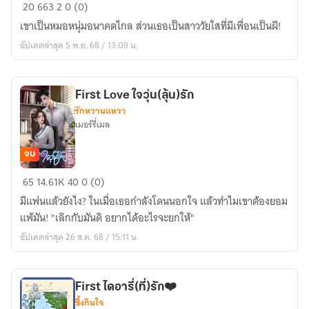
So
20
663
2
0 (0)
Zapp!
เขาเป็นหมอหนุ่มอนาคตไกล ส่วนเธอเป็นสาววัยใสที่มีเพื่อนเป็นผี!
ปาก
อัปเดตล่าสุด 5 พ.ย. 68 / 13:09 น.
ดี
ที่รัก
First Love ใจวุ่น(ลุ้น)รัก
รักหวานแหวว
เมอร์รี่เมล
จบ
First
65
14.61K
40
0 (0)
Love
มีแฟนแล้วยังไง? ในเมื่อเธอกำลังโดนนอกใจ แล้วทำไมเขาต้องยอม
ใจ
แพ้มัน! "เลิกกับมันดิ อยากได้อะไรจะยกให้"
วุ่น(ลุ้น)รัก
อัปเดตล่าสุด 26 ส.ค. 68 / 15:11 น.
First ไดอารี่(ที่)รัก❤️
ซึ้งกินใจ