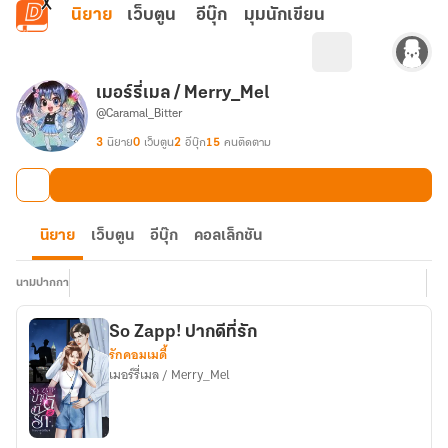
ข้ามไปยังเนื้อหาหลัก
นิยาย
เว็บตูน
อีบุ๊ก
มุมนักเขียน
เมอร์รี่เมล / Merry_Mel
@Caramal_Bitter
3
นิยาย
0
เว็บตูน
2
อีบุ๊ก
15
คนติดตาม
นิยาย
เว็บตูน
อีบุ๊ก
คอลเล็กชัน
นามปากกา
So Zapp! ปากดีที่รัก
รักคอมเมดี้
เมอร์รี่เมล / Merry_Mel