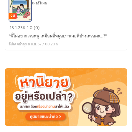
เมอร์รี่เมล
จบ
First
15
1.23K
1
0 (0)
ไดอารี่(ที่)รัก
"พี่ไม่อยากเจอหนู เหมือนที่หนูอยากเจอพี่บ้างเหรอคะ...?"
❤️
อัปเดตล่าสุด 8 ก.ย. 67 / 00:20 น.