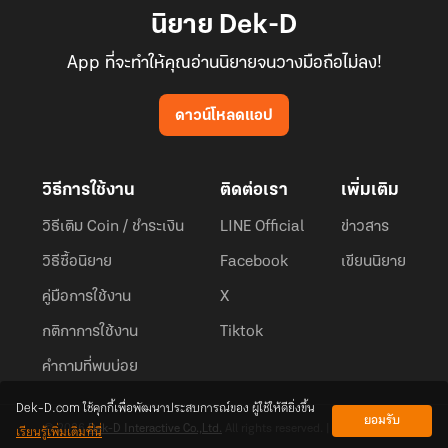
นิยาย Dek-D
App ที่จะทำให้คุณอ่านนิยายจนวางมือถือไม่ลง!
ดาวน์โหลดแอป
วิธีการใช้งาน
ติดต่อเรา
เพิ่มเติม
วิธีเติม Coin / ชำระเงิน
LINE Official
ข่าวสาร
วิธีซื้อนิยาย
Facebook
เขียนนิยาย
คู่มือการใช้งาน
X
กติกาการใช้งาน
Tiktok
คำถามที่พบบ่อย
Dek-D.com ใช้คุกกี้เพื่อพัฒนาประสบการณ์ของ ผู้ใช้ให้ดียิ่งขึ้น
ยอมรับ
เรียนรู้เพิ่มเติมที่นี่
© 2026
Dek-D Interactive Co.,Ltd.
All rights reserved. |
Privacy Policy