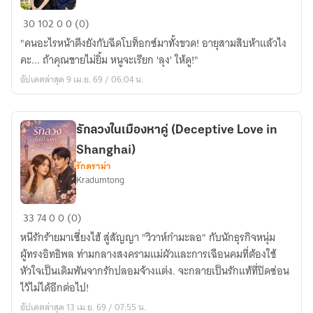
King
เพียง
30
102
0
0 (0)
ฟ้า
​"คนอะไรหน้าตึงยังกับฉีดโบท็อกซ์มาทั้งขวด! อายุสามสิบห้าแล้วไง
กั้น
คะ... ถ้าคุณชายไม่ยิ้ม หนูจะเรียก 'ลุง' ให้ดู!"
รัก
อัปเดตล่าสุด 9 เม.ย. 69 / 06:04 น.
(Beyond
the
Sky’s
รักลวงในเมืองหาคู่ (Deceptive Love in
Reach)
Shanghai)
รักดราม่า
Kradumtong
รัก
33
74
0
0 (0)
ลวง
หนีรักร้ายมาเซี่ยงไฮ้ สู่สัญญา "วิวาห์กำมะลอ" กับนักธุรกิจหนุ่ม
ใน
ผู้ทรงอิทธิพล ท่ามกลางสงครามแม่ผัวและการเฉือนคมที่ต้องใช้
เมือง
หัวใจเป็นเดิมพันจากรักปลอมจ้างแต่ง. จะกลายเป็นรักแท้ที่ปิดซ่อน
หา
ไว้ไม่ได้อีกต่อไป!
คู่
อัปเดตล่าสุด 13 เม.ย. 69 / 07:55 น.