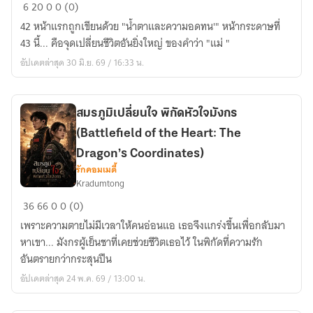
บันทึก
6
20
0
0 (0)
หน้า
42 หน้าแรกถูกเขียนด้วย "น้ำตาและความอดทน'" หน้ากระดาษที่
กระดาษ
43 นี้... คือจุดเปลี่ยนชีวิตอันยิ่งใหญ่ ของคำว่า "แม่ "
ที่
อัปเดตล่าสุด 30 มิ.ย. 69 / 16:33 น.
43
(Notes
from
สมรภูมิเปลี่ยนใจ พิกัดหัวใจมังกร
Page
(Battlefield of the Heart: The
43)
Dragon’s Coordinates)
รักคอมเมดี้
Kradumtong
สมรภูมิ
36
66
0
0 (0)
เปลี่ยน
เพราะความตายไม่มีเวลาให้คนอ่อนแอ เธอจึงแกร่งขึ้นเพื่อกลับมา
ใจ
หาเขา... มังกรผู้เย็นชาที่เคยช่วยชีวิตเธอไว้ ในพิกัดที่ความรัก
พิกัด
อันตรายกว่ากระสุนปืน
หัวใจ
อัปเดตล่าสุด 24 พ.ค. 69 / 13:00 น.
มังกร
(Battlefield