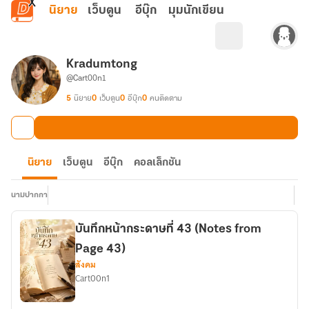
ข้ามไปยังเนื้อหาหลัก
นิยาย
เว็บตูน
อีบุ๊ก
มุมนักเขียน
Kradumtong
@Cart00n1
5
นิยาย
0
เว็บตูน
0
อีบุ๊ก
0
คนติดตาม
นิยาย
เว็บตูน
อีบุ๊ก
คอลเล็กชัน
นามปากกา
บันทึกหน้ากระดาษที่ 43 (Notes from
Page 43)
สังคม
Cart00n1