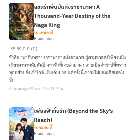
of
the
ลิขิตรักพันปีแห่งราชานาคา A
Heart:
Thousand-Year Destiny of the
The
Naga King
Dragon’s
รักแฟนตาซี
Coordinates)
Kradumtong
ลิขิต
35
59
0
0 (0)
รัก
ข้าคือ “นาคินทรา” ราชานาคาแห่งสามภพ ผู้ตามหาสตรีเพียงหนึ่ง
พันปี
เดียวมานานนับพันปี จากรักที่เคยสาบาน กลายเป็นคำสาปที่พราก
แห่ง
ทุกอย่าง ยิ่งเข้าใกล้…ยิ่งเจ็บปวด แต่ครั้งนี้เขาจะไม่ยอมเสียเธอไป
ราชา
อีก
นาคา
อัปเดตล่าสุด 19 พ.ค. 69 / 13:26 น.
A
Thousand-
Year
Destiny
เพียงฟ้ากั้นรัก (Beyond the Sky’s
of
Reach)
the
รักคอมเมดี้
Kradumtong
Naga