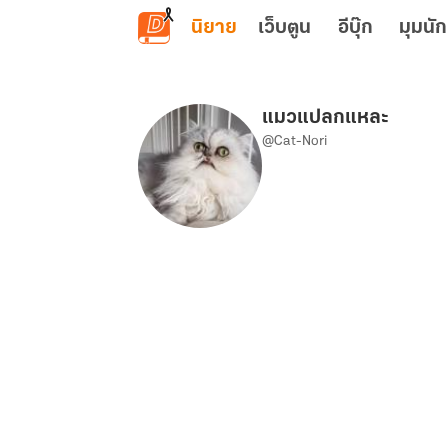
ข้ามไปยังเนื้อหาหลัก
นิยาย
เว็บตูน
อีบุ๊ก
มุมนัก
แมวแปลกแหละ
@Cat-Nori