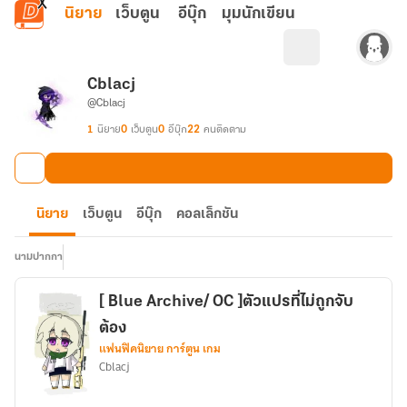
ข้ามไปยังเนื้อหาหลัก
นิยาย
เว็บตูน
อีบุ๊ก
มุมนักเขียน
Cblacj
@Cblacj
1
นิยาย
0
เว็บตูน
0
อีบุ๊ก
22
คนติดตาม
นิยาย
เว็บตูน
อีบุ๊ก
คอลเล็กชัน
นามปากกา
[ Blue Archive/ OC ]ตัวแปรที่ไม่ถูกจับ
ต้อง
แฟนฟิคนิยาย การ์ตูน เกม
Cblacj