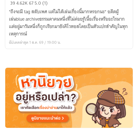
[
39
4.62K
67
5.0 (1)
Blue
*ถึงจะมี tag สลับเพศ แต่ไม่ได้เล่นเรื่องนี้มากหรอกนะ* อดีตผู้
Archive/
เล่นblue archiveธรรมดาคนหนึ่งที่ไม่ค่อยรู้เนื้อเรื่องหรืออะไรมาก
OC
แต่อยู่มาวันหนึ่งก็ถูกเรียกมายังคิโวทอสโดยเป็นตัวแปรสำคัญในทุก
]ตัวแปร
เหตุการณ์
ที่
อัปเดตล่าสุด 1 ส.ค. 69 / 19:00 น.
ไม่
ถูก
จับ
ต้อง