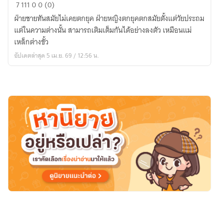
หอม
7
111
0
0 (0)
เอย
ฝ่ายชายทันสมัยไม่เคยตกยุค ฝ่ายหญิงตกยุคตกสมัยตั้งแต่วัยประถม
หอ
แต่ในความต่างนั้น สามารถเติมเต็มกันได้อย่างลงตัว เหมือนแม่
มด
เหล็กต่างขั้ว
อก
อัปเดตล่าสุด 5 เม.ย. 69 / 12:56 น.
เด
หลี