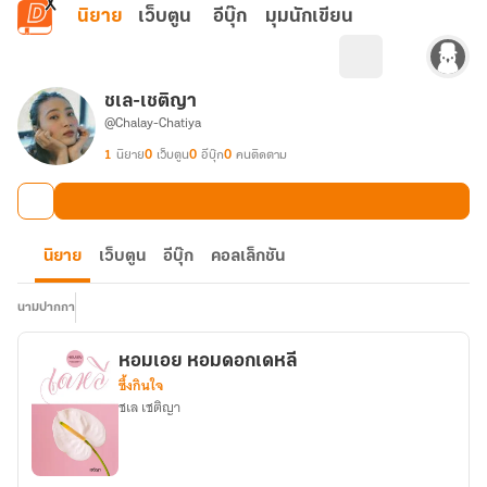
ข้ามไปยังเนื้อหาหลัก
นิยาย
เว็บตูน
อีบุ๊ก
มุมนักเขียน
ชเล-เชติญา
@Chalay-Chatiya
1
นิยาย
0
เว็บตูน
0
อีบุ๊ก
0
คนติดตาม
นิยาย
เว็บตูน
อีบุ๊ก
คอลเล็กชัน
นามปากกา
หอมเอย หอมดอกเดหลี
ซึ้งกินใจ
ชเล เชติญา