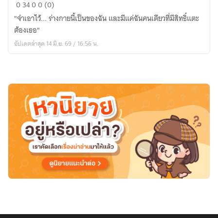
รัก
0
34
0
0 (0)
ร้าย
"จำเอาไว้... ร่างกายนี้เป็นของฉัน และมีแค่ฉันคนเดียวที่มีสิทธิ์แตะ
ใต้
ต้องเธอ"
เสื้อ
อัปเดตล่าสุด 14 มิ.ย. 69 / 16:56 น.
กา
วน์