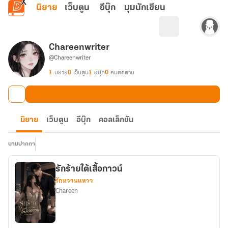
ข้ามไปยังเนื้อหาหลัก
นิยาย
เว็บตูน
อีบุ๊ก
มุมนักเขียน
Chareenwriter
@Chareenwriter
1
นิยาย
0
เว็บตูน
1
อีบุ๊ก
0
คนติดตาม
นิยาย
เว็บตูน
อีบุ๊ก
คอลเล็กชัน
นามปากกา
รักร้ายใต้เสื้อกาวน์
รักหวานแหวว
Chareen