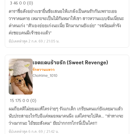
บท
3
46
0
0 (0)
รัก
ดาราชื่อดังอย่างเขายื่นข้อเสนอให้แกล้งเป็นคนรักกันเพราะเธอ
แสน
วาจาคมคาย เหมาะจะเป็นไม้กันหมาให้เขา สาวหวานแบบฉันเนี่ยนะ
ร้าย
ด่าคนเก่ง "ตัวเองอ่อยเก่งนะเนี่ย ฝึกมานานยังเอ่ย" "รสนิยมต่ำจัง
ของ
ค่ะชอบคนมีเจ้าของแล้ว"
สอง
อัปเดตล่าสุด 2 ก.ค. 69 / 21:05 น.
เรา
เขตแดนร้ายรัก (Sweet Revenge)
รักหวานแหวว
ChoHime_1010
เขตแดน
15
175
0
0 (0)
ร้าย
ผมถือคติไม่ยอมแพ้ใครง่ายๆ รังแกเด็ก เกรียนคนแก่ยังเคยมาแล้ว
รัก
นับประสาอะไรกับอีแค่หมอหมาคนนึง แต่ใครจะไปคิด… "ท่าทางจะ
(Sweet
ว่างมากนะ ไอ้ขยะสังคม" ยัยปากกรรไกรนี่เป็นใคร!!
Revenge)
อัปเดตล่าสุด 6 ก.ค. 69 / 21:42 น.