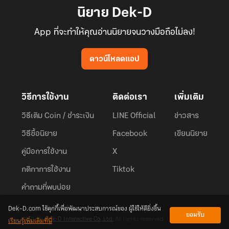
นิยาย Dek-D
App ที่จะทำให้คุณอ่านนิยายจนวางมือถือไม่ลง!
ดาวน์โหลดแอป
วิธีการใช้งาน
ติดต่อเรา
เพิ่มเติม
วิธีเติม Coin / ชำระเงิน
LINE Official
ข่าวสาร
วิธีซื้อนิยาย
Facebook
เขียนนิยาย
คู่มือการใช้งาน
X
กติกาการใช้งาน
Tiktok
คำถามที่พบบ่อย
Dek-D.com ใช้คุกกี้เพื่อพัฒนาประสบการณ์ของ ผู้ใช้ให้ดียิ่งขึ้น
ยอมรับ
เรียนรู้เพิ่มเติมที่นี่
© 2026
Dek-D Interactive Co.,Ltd.
All rights reserved. |
Privacy Policy