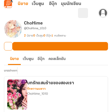
ข้ามไปยังเนื้อหาหลัก
นิยาย
เว็บตูน
อีบุ๊ก
มุมนักเขียน
ChoHime
@ChoHime_1010
2
นิยาย
0
เว็บตูน
0
อีบุ๊ก
1
คนติดตาม
นิยาย
เว็บตูน
อีบุ๊ก
คอลเล็กชัน
นามปากกา
บทรักแสนร้ายของสองเรา
รักหวานแหวว
ChoHime_1010