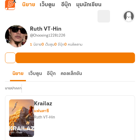
ข้ามไปยังเนื้อหาหลัก
นิยาย
เว็บตูน
อีบุ๊ก
มุมนักเขียน
Ruth VT-Hin
@Choosing12281226
1
นิยาย
0
เว็บตูน
0
อีบุ๊ก
0
คนติดตาม
นิยาย
เว็บตูน
อีบุ๊ก
คอลเล็กชัน
นามปากกา
Krailaz
แฟนตาซี
Ruth VT-Hin