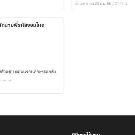
อัปเดตล่าสุด 23 ก.ย. 66 / 01:45 น.
Love
แชร์
รัก
นรักนายพี่รหัสจอมโหด
นาย
ตัว
ร้าย
ว่นตัวแสบ ตอนเเรกแค่กะจะแกล้ง
.........