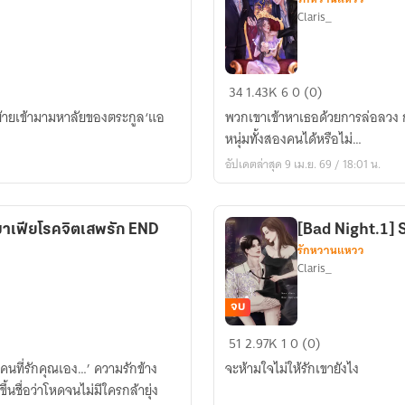
Claris_
ENCHANTED
34
1.43K
6
0 (0)
มาเฟีย
งย้ายเข้ามามหาลัยของตระกูล‘แอ
พวกเขาเข้าหาเธอด้วยการล่อลวง ก
สะกด
หนุ่มทั้งสองคนได้หรือไม่…
รัก
อัปเดตล่าสุด 9 เม.ย. 69 / 18:01 น.
เฟียโรคจิตเสพรัก END
[Bad Night.1] 
รักหวานแหวว
Claris_
จบ
[Bad
51
2.97K
1
0 (0)
Night.1]
นคนที่รักคุณเอง…’ ความรักข้าง
จะห้ามใจไม่ให้รักเขายังไง
Share
้นชื่อว่าโหดจนไม่มีใครกล้ายุ่ง
Of