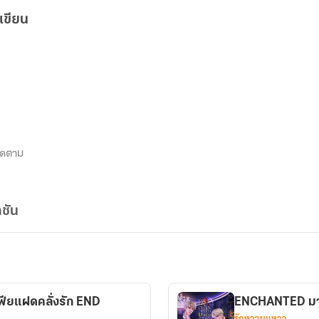
เขียน
ิดตาม
ชัน
ยแฝดคลั่งรัก END
ENCHANTED มา
รักหวานแหวว