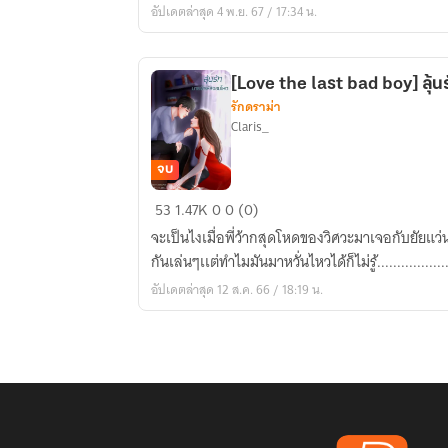
อัปเดตล่าสุด 4 พ.ย. 67 / 17:34 น.
เสพ
รัก
END
[Love the last bad boy] ลุ้
รักดราม่า
Claris_
จบ
[Love
53
1.47K
0
0 (0)
the
จะเป็นไงเมื่อพี่ว้ากสุดโหดของวิศวะมาเจอกับยัยแ
last
กันเล่นๆเเต่ทำไมมันมาหวั่นไหวได้ก็ไม่รู้...................
bad
อัปเดตล่าสุด 12 ส.ค. 66 / 18:19 น.
boy]
ลุ้น
รัก
นาย
พี่
รหัส
จอม