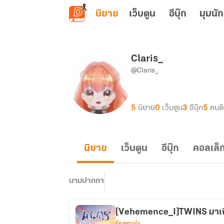
ข้ามไปยังเนื้อหาหลัก
นิยาย
เว็บตูน
อีบุ๊ก
มุมนัก
Claris_
@Claris_
5
นิยาย
0
เว็บตูน
3
อีบุ๊ก
5
คนต
นิยาย
เว็บตูน
อีบุ๊ก
คอลเล็ก
นามปากกา
[Vehemence_I]TWINS มาเฟี
รักดราม่า