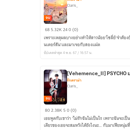
Claris_
จบ
[Vehemence_I]TWINS
68
5.32K
24
0 (0)
มาเฟีย
เพราะเหตุผลบางอย่างทำให้สาวน้อย‘โซลี่ย์’จำต้อ
แฝด
นเดอร์สัน’และมาเจอกับสองแฝด
คลั่ง
อัปเดตล่าสุด 4 พ.ย. 67 / 16:57 น.
รัก
END
[Vehemence_II] PSYCHO มา
รักดราม่า
Claris_
จบ
[Vehemence_II]
80
2.38K
5
0 (0)
PSYCHO
เธอพูดกับเขาว่า ‘ไม่รักฉันไม่เป็นไร เพราะฉันจะเป็
มาเฟีย
เดียวของเธอจะสมหวังได้ยังไงนะ… กับมาเฟียหนุ่มที่ขึ
โรคจิต