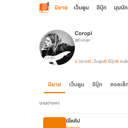
ข้ามไปยังเนื้อหาหลัก
นิยาย
เว็บตูน
อีบุ๊ก
มุมนัก
Coropi
@Coropi
1
นิยาย
0
เว็บตูน
0
อีบุ๊ก
0
คนต
นิยาย
เว็บตูน
อีบุ๊ก
คอลเล็ก
นามปากกา
นิโคคีป
รักดราม่า