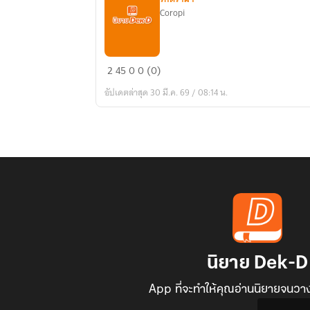
Coropi
นิ
2
45
0
0 (0)
โค
อัปเดตล่าสุด 30 มี.ค. 69 / 08:14 น.
คีป
นิยาย Dek-D
App ที่จะทำให้คุณอ่านนิยายจนวาง