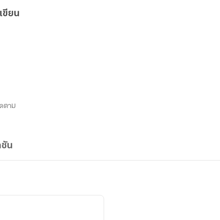
เขียน
ิดตาม
ชัน