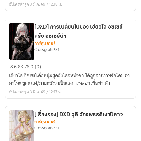
อัปเดตล่าสุด 3 มี.ค. 69 / 12:18 น.
แห่ง
การ
บุกเบิก
เส้น
[DXD] การเปลี่ยนไปของ เฮียวโด อิซเซย์
ทาง
หรือ อิซเซย์น่า
สู่
การ์ตูน เกมส์
Crossgeats231
อนาคต
[DXD]
8
6.8K
76
0 (0)
การ
เฮียวโด อิซเซย์เด็กหนุ่มผู้คลั่งไคล่หน้าอก ได้ถูกสารภาพรักโดย อา
เปลี่ยน
มาโนะ ยูมะ แต่รู้ภายหลังว่าเป็นแค่การหลอกเพื่อฆ่าเค้า
ไป
อัปเดตล่าสุด 3 มี.ค. 69 / 12:17 น.
ของ
เฮีย
วโด
[เรื่องรอง] DXD จุติ จักรพรรดิเงาปีศาจ
อิซ
การ์ตูน เกมส์
เซย์
Crossgeats231
หรือ
อิซ