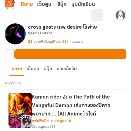
ข้ามไปยังเนื้อหาหลัก
นิยาย
เว็บตูน
อีบุ๊ก
มุมนักเขียน
cross geats เทพ desire ไร้พ่าย
@Crossgeats231
24
นิยาย
0
เว็บตูน
0
อีบุ๊ก
284
คนติดตาม
นิยาย
เว็บตูน
อีบุ๊ก
คอลเล็กชัน
นามปากกา
Kamen rider Zi-o The Path of the
Vengeful Demon เส้นทางของปีศาจ
พยาบาท.... [All Anime] รีไรท์
แฟนฟิคนิยาย การ์ตูน เกม
Crossgeats231