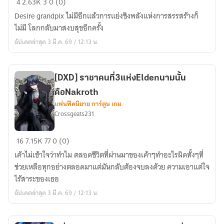
4
2.63K
3
0 (0)
แคร์
rider
Desire grandpix ไม่มีอีกแล้วการแย่งชิงพลังแห่งการสรรสร้างก็
Cross
ไม่มี โลกกลับมาสงบสุขอีกครั้ง
geats]เงา
อัปเดตล่าสุด 3 มี.ค. 69 / 12:13 น.
ของgeats
กับ
ชีวิต
[DXD] ราชาคนที่3แห่งEldenนามนั้น
ใหม่
คือNakroth
แฟนฟิคนิยาย การ์ตูน เกม
Crossgeats231
[DXD]
16
7.15K
77
0 (0)
ราชา
เค้าไม่เข้าใจว่าทำไม ตลอดชีวิตที่ผ่านมาของเค้าๆทำอะไรผิดทั้งๆที่
คน
ช่วยเหลือทุกอย่างตลอดมาแต่มันกลับต้องจบลงด้วย ความเอาแต่ใจ
ที่3แห่งEldenนาม
ไร้สาระของเธอ
นั้น
อัปเดตล่าสุด 3 มี.ค. 69 / 12:13 น.
คือNakroth