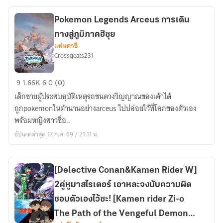
สถาบัน
เชร็ค
Pokemon Legends Arceus การเดิน
ทางสู่ภูมิภาคฮิซุย
แฟนตาซี
Crossgeats231
Pokemon
9
1.66K
6
0 (0)
Legends
เด็กชายผู้ประสบอุบัติเหตุรถชนดวงวิญญาณของเค้าได้
Arceus
ถูกpokemonในตำนานอย่างarceus ไปปล่อยไว้ที่โลกของตัวเอง
การ
พร้อมหญิงสาวชื่อ..
เดิน
อัปเดตล่าสุด 17 ก.ค. 69 / 21:11 น.
ทาง
สู่
ภูมิภาค
[Delective Conan&Kamen Rider W]
ฮิ
2คู่หูมาสไรเดอร์ เอาหละจงนับความผิด
ซุย
ชอบตัวเองไว้ซะ! [Kamen rider Zi-o
The Path of the Vengeful Demon