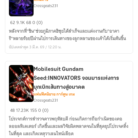
[รี
Crossgeats231
ไรท์]
[Pokemon
62
9.1K
68
0 (0)
Legends
หลังจากที่"ชิน"ช่วยภูมิภาคฮิซุยได้สำเร็จและแต่งงานกับ"อาคา
Arceus
ริ"หลายร้อยปีผ่านไปการเดินทางของลูกหลานของเค้าได้เริ่มต้นขึ้น
II]
อัปเดตล่าสุด 3 มี.ค. 69 / 12:20 น.
การ
เดิน
ทาง
Mobilesuit Gundam
ครั้ง
Seed:INNOVATORS จอมมารแห่งการ
ใหม่
ของ
บุกเบิกเส้นทางสู่อนาคต
ทายาท
แฟนฟิคนิยาย การ์ตูน เกม
Crossgeats231
อา
Mobilesuit
สึกะ
48
17.23K
155
0 (0)
Gundam
โปรเจกต์การสำรวจดาวพฤหัสบดี ก่อนเกิดการถือกำเนิดของคอ
Seed:INNOVATORS
ลออลทิเดเตอร์ เกิดขึ้นและผลวิจัยผิดพลาดจนในที่สุดยุปโปรเจคทิ้ง
จอม
ในที่สุด และเกิดเหตุวาเลนไทน์เลือด
มาร