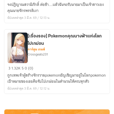
แม่มด
จงปฏิญาณสวามิภักดิ์ ต่อข้า....แล้วฉันจะรับนายมาเป็นเจ้าสาวเอง
แห่ง
คุณนายจักรพรรดิเงา
การ
อัปเดตล่าสุด 3 มี.ค. 69 / 12:13 น.
รังสรรค์
คุ
โอ
[เรื่องรอง] Pokemonคุณนางฟ้าแห่งโลก
ซากิ
โปเกม่อน
ไซกะ
การ์ตูน เกมส์
Crossgeats231
[เรื่อง
3
1.32K
5
0 (0)
รอง]
ถูกเทพเจ้าผู้สร้างจักรวาลpokemonอัญเชิญมาอยู่ในโลกpokemon
Pokemonคุณ
เป้าหมายของเธอคือจับโปเกม่อนในตำนวนให้ครบทุกตัว
นางฟ้า
อัปเดตล่าสุด 3 มี.ค. 69 / 12:12 น.
แห่ง
โลก
โปเก
ม่อน