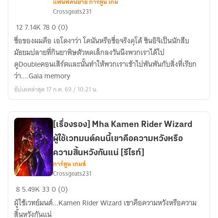
แฟนฟิคนิยาย การ์ตูน เกม
[Delective
เส้นทางของปีศาจพยาบาท]
Crossgeats231
Conan&Kamen
12
7.14K
78
0 (0)
Rider
ชื่อของผมคือ เอโดงาว่า โคนันหรือชื่อจริงคุโด้ ชินอิจิเป็นนักสืบ
W]
มัธยมปลายที่กินยาพิษตัวหดเล็กลงวันนึงพวกเราได้ไป
2คู่หู
ดูDoubleคอนเสิร์ตและนั้นทำให้พวกเราเข้าไปพันพันกับสิ่งที่เรียก
มาส
ว่า....Gaia memory
ไร
เด
อัปเดตล่าสุด 17 ก.ค. 69 / 10:21 น.
อร์
เอา
หละ
[เรื่องรอง] Mha Kamen Rider Wizard
จง
ผู้ใช้เวทมนต์คนนี้เขาคือความหวังหรือ
นับ
ความสิ้นหวังกันแน่ [รีไรท์]
ความ
การ์ตูน เกมส์
ผิด
Crossgeats231
ชอบ
[เรื่อง
8
5.49K
33
0 (0)
ตัว
รอง]
ผู้ใช้เวทย์มนต์...Kamen Rider Wizard เขาคือความหวังหรือความ
เอง
Mha
สิ้นหวังกันแน่
ไว้
Kamen