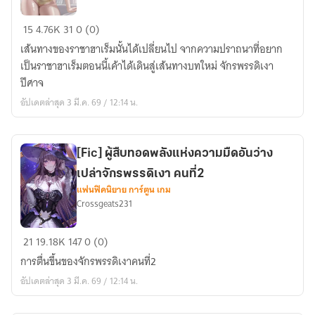
เซย์
[เรื่อง
15
4.76K
31
0 (0)
น่า
รอง]
เส้นทางของราชาฮาเร็มนั้นได้เปลี่ยนไป จากความปราถนาที่อยาก
DXD
เป็นราชาฮาเร็มตอนนี้เค้าได้เดินสู่เส้นทางบทใหม่ จักรพรรดิเงา
จุติ
ปีศาจ
จักรพรรดิ
อัปเดตล่าสุด 3 มี.ค. 69 / 12:14 น.
เงา
ปีศาจ
[Fic] ผู้สืบทอดพลังแห่งความมืดอันว่าง
เปล่าจักรพรรดิเงา คนที่2
แฟนฟิคนิยาย การ์ตูน เกม
Crossgeats231
[Fic]
21
19.18K
147
0 (0)
ผู้
การตื่นขึ้นของจักรพรรดิเงาคนที่2
สืบทอด
อัปเดตล่าสุด 3 มี.ค. 69 / 12:14 น.
พลัง
แห่ง