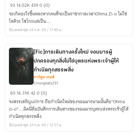
Kamen
93
14.02K
439
0 (0)
rider
จะเกิดอะไรขึ้นหละหากคนที่จะเป็นราชากาลเวลาOhma Zi-o ไม่ใช่
Zi-
โทคิวะ โซโกะแต่เป็น....
o
อัปเดตล่าสุด 24 ก.ค. 69 / 17:49 น.
The
Path
of
the
[Fic]การเดินทางครั้งใหม่ จอมมารผู้
Vengeful
ปกครองทุกสิ่งไม่ใช่บุตรแห่งพระเจ้าผู้ให้
Demon
กำเนิดทุกสรรพสิ่ง
เส้น
การ์ตูน เกมส์
ทาง
Crossgeats231
[Fic]การ
ของ
60
16.31K
42
0 (0)
เดิน
ปีศาจ
จงสรรเสริญแก่การ ถือกำเนิดใหม่ของจอมมารนามนั้นคือ"Ohma
ทาง
พยาบาท....
zi-o"....ผิดนี่คือบันทึกการเดินทางของจอมมารบุตรแห่งพระเจ้าผู้ให้
ครั้ง
[All
กำเนิดทุกสรรพสิ่ง
ใหม่
Anime]
อัปเดตล่าสุด 24 ก.ค. 69 / 12:51 น.
จอม
รี
มาร
ไรท์