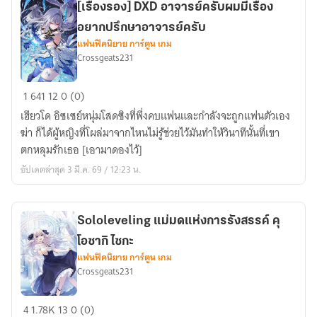
[เรื่องรอง] DXD อาจารย์ครับผมมีเรื่อง
อยากปรึกษาอาจารย์ครับ
แฟนฟิคนิยาย การ์ตูน เกม
Crossgeats231
[เรื่อง
1
641
12
0 (0)
รอง]
เฮียวโด อิซเซย์หนุ่มโสดซิงที่พึ่งคบแฟนและกำลังจะถูกแฟนตัวเอง
DXD
ฆ่า ก็ได้ผู้หญิงที่โผล่มาจากไหนไม่รู้ช่วยไว้มันทำให้วินาทีนั้นที่เขา
อาจารย์
ตกหลุมรักเธอ [เอามาดองไว้]
ครับ
อัปเดตล่าสุด 3 มี.ค. 69 / 12:23 น.
ผม
มี
เรื่อง
Sololeveling แม่มดแห่งการรังสรรค์ คุ
อยาก
โอซากิ ไซกะ
ปรึกษา
แฟนฟิคนิยาย การ์ตูน เกม
อาจารย์
Crossgeats231
ครับ
Sololeveling
4
1.78K
13
0 (0)