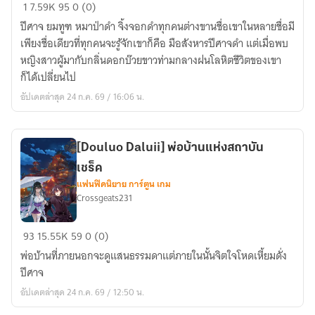
[Naruto]
1
7.59K
95
0 (0)
การ
ปีศาจ ยมทูฑ หมาป่าดำ จิ้งจอกดำทุกคนต่างขานชื่อเขาในหลายชื่อมี
เดิน
เพียงชื่อเดียวที่ทุกคนจะรู้จักเขาก็คือ มือสังหารปีศาจดำ แต่เมื่อพบ
ทาง
หญิงสาวผู้มากับกลิ่นดอกบ๊วยขาวท่ามกลางฝนโลหิตชีวิตของเขา
ของ
ก็ได้เปลี่ยนไป
นัก
อัปเดตล่าสุด 24 ก.ค. 69 / 16:06 น.
ดาบ
ตาบอด
ปิศาจ
[Douluo Daluii] พ่อบ้านแห่งสถาบัน
ดำ
เชร็ค
แฟนฟิคนิยาย การ์ตูน เกม
Crossgeats231
[Douluo
93
15.55K
59
0 (0)
Daluii]
พ่อบ้านที่ภายนอกจะดูแสนธรรมดาแต่ภายในนั้นจิตใจโหดเหี้ยมดั่ง
พ่อ
ปีศาจ
บ้าน
อัปเดตล่าสุด 24 ก.ค. 69 / 12:50 น.
แห่ง