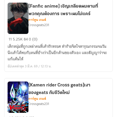
ความ
[Fanfic anime] เชิญเกลียดผมตามที่
มืด
พวกคุณต้องการ เพราะผมไม่แคร์
อัน
การ์ตูน เกมส์
ว่าง
Crossgeats231
เปล่า
จักรพรรดิ
[Fanfic
11
5.25K
84
0 (0)
เงา
anime]
คน
เด็กหนุ่มที่ถูกเหล่าคนที่เค้ารักทรยศ ทำร้ายจิตใจทารุณกรรมจนวัน
เชิญ
ที่2
นึงเค้าได้พบกับคนที่อ้างว่าเป็นอีกด้านของตัวเอง และสัญญาว่าจะ
เกลียด
แก้แค้นให้
ผม
อัปเดตล่าสุด 3 มี.ค. 69 / 12:13 น.
ตาม
ที่
พวก
[Kamen rider Cross geats]เงา
คุณ
ของgeats กับชีวิตใหม่
ต้องการ
การ์ตูน เกมส์
เพราะ
Crossgeats231
ผม
ไม่
[Kamen