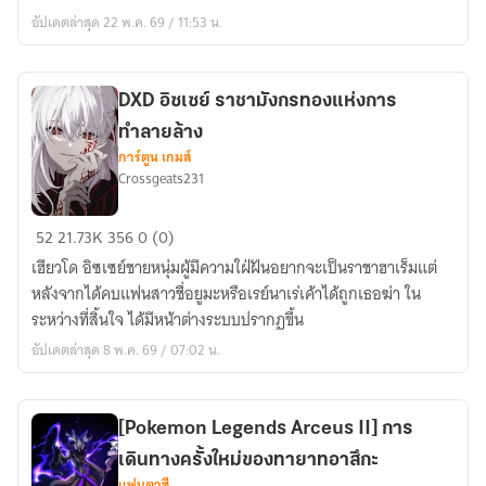
ซะ!
อัปเดตล่าสุด 22 พ.ค. 69 / 11:53 น.
Rider
[Kamen
Wizard
rider
ผู้
Zi-
ใช้
DXD อิซเซย์ ราชามังกรทองแห่งการ
o
เวท
ทำลายล้าง
The
มนต์
การ์ตูน เกมส์
Path
Crossgeats231
คน
of
นี้
DXD
the
เขา
52
21.73K
356
0 (0)
อิซ
Vengeful
คือ
เฮียวโด อิซเซย์ชายหนุ่มผู้มีความใฝ่ฝันอยากจะเป็นราชาฮาเร็มแต่
เซย์
Demon
ความ
หลังจากได้คบแฟนสาวชื่อยูมะหรือเรย์นาเร่เค้าได้ถูกเธอฆ่า ใน
ราชา
เส้น
หวัง
ระหว่างที่สิ้นใจ ได้มีหน้าต่างระบบปรากฏขึ้น
มังกร
ทาง
หรือ
อัปเดตล่าสุด 8 พ.ค. 69 / 07:02 น.
ทอง
ของ
ความ
แห่ง
ปีศาจ
สิ้น
การ
พยาบาท]
หวัง
[Pokemon Legends Arceus II] การ
ทำลาย
กัน
เดินทางครั้งใหม่ของทายาทอาสึกะ
ล้าง
แน่
แฟนตาซี