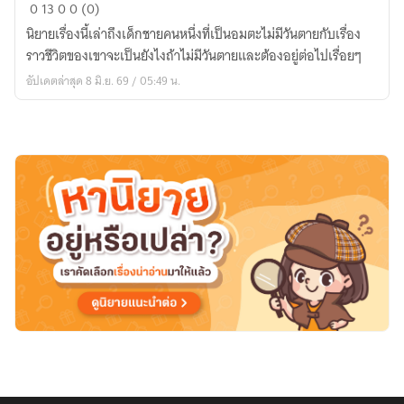
ชีวิต
0
13
0
0 (0)
นิ
นิยายเรื่องนี้เล่าถึงเด็กชายคนหนึ่งที่เป็นอมตะไม่มีวันตายกับเรื่อง
รัน(永
ราวชีวิตของเขาจะเป็นยังไงถ้าไม่มีวันตายและต้องอยู่ต่อไปเรื่อยๆ
遠
อัปเดตล่าสุด 8 มิ.ย. 69 / 05:49 น.
の
命)