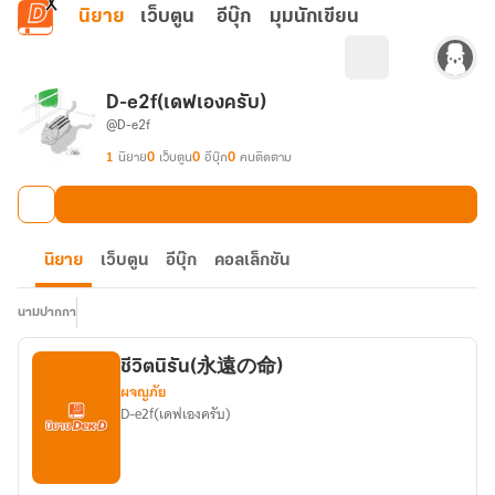
ข้ามไปยังเนื้อหาหลัก
นิยาย
เว็บตูน
อีบุ๊ก
มุมนักเขียน
D-e2f(เดฟเองครับ)
@D-e2f
1
นิยาย
0
เว็บตูน
0
อีบุ๊ก
0
คนติดตาม
นิยาย
เว็บตูน
อีบุ๊ก
คอลเล็กชัน
นามปากกา
ชีวิตนิรัน(永遠の命)
ผจญภัย
D-e2f(เดฟเองครับ)