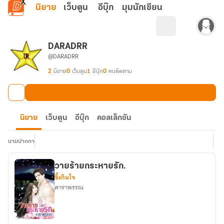
ข้ามไปยังเนื้อหาหลัก
นิยาย
เว็บตูน
อีบุ๊ก
มุมนักเขียน
DARADRR
@DARADRR
2
นิยาย
0
เว็บตูน
1
อีบุ๊ก
0
คนติดตาม
นิยาย
เว็บตูน
อีบุ๊ก
คอลเล็กชัน
นามปากกา
วายร้ายกระหายรัก.
ซึ้งกินใจ
ดาราพรรณ