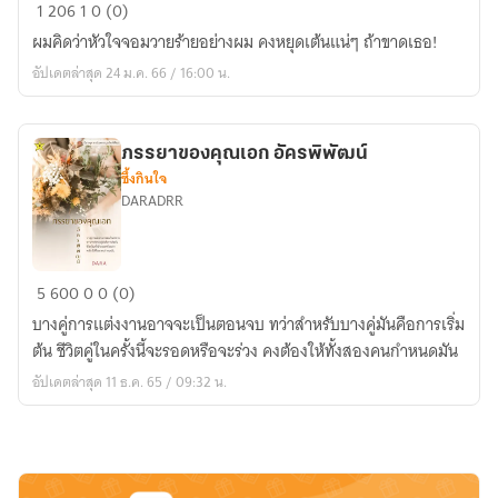
วาย
1
206
1
0 (0)
ร้ายก
ผมคิดว่าหัวใจจอมวายร้ายอย่างผม คงหยุดเต้นแน่ๆ ถ้าขาดเธอ!
ระหาย
อัปเดตล่าสุด 24 ม.ค. 66 / 16:00 น.
รัก.
ภรรยาของคุณเอก อัครพิพัฒน์
ซึ้งกินใจ
DARADRR
ภรรยา
5
600
0
0 (0)
ของ
บางคู่การแต่งงานอาจจะเป็นตอนจบ ทว่าสำหรับบางคู่มันคือการเริ่ม
คุณ
ต้น ชีวิตคู่ในครั้งนี้จะรอดหรือจะร่วง คงต้องให้ทั้งสองคนกำหนดมัน
เอก
อัปเดตล่าสุด 11 ธ.ค. 65 / 09:32 น.
อัคร
พิพัฒน์