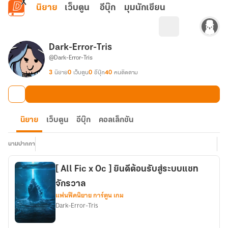
ข้ามไปยังเนื้อหาหลัก
นิยาย
เว็บตูน
อีบุ๊ก
มุมนักเขียน
Dark-Error-Tris
@Dark-Error-Tris
3
นิยาย
0
เว็บตูน
0
อีบุ๊ก
40
คนติดตาม
นิยาย
เว็บตูน
อีบุ๊ก
คอลเล็กชัน
นามปากกา
[ All Fic x Oc ] ยินดีต้อนรับสู่ระบบแชท
จักรวาล
แฟนฟิคนิยาย การ์ตูน เกม
Dark-Error-Tris