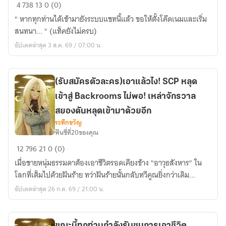
[
4
738
13
0 (0)
All
" หากทุกท่านได้เข้ามายังระบบแชทนี้แล้ว ขอให้ตั้งโค๊ดเนมและเริ่ม
Fic
สนทนา... " (แท็คยังไม่ครบ)
x
อัปเดตล่าสุด 3 ส.ค. 69 / 07:00 น.
Oc
]
ยินดี
(รับสมัครตัวละคร)เอาแล้วไง! SCP หลุด
ต้อนรับ
เข้าสู่ Backrooms ไม่พอ! เหล่าจักรวาล
สู่
ระบบ
สยองดันหลุดเข้ามาด้วยอีก
แชท
ระทึกขวัญ
ฟันซี่ที่20ของคุณ
จักรวาล
(รับ
12
796
21
0 (0)
สมัคร
เมื่อชายหนุ่มธรรมดาต้องเอาชีวิตรอดเคียงข้าง "อาวุธสังหาร" ใน
ตัว
โลกที่เต็มไปด้วยฝันร้าย ทว่าฝันร้ายนั้นกลับทวีคูณยิ่งกว่าเดิม...
ละคร)เอา
อัปเดตล่าสุด 26 ก.ค. 69 / 21:00 น.
แล้ว
ไง!
SCP
ขณะนี้ทุกท่านกำลังรับชมการเอาชีวิต