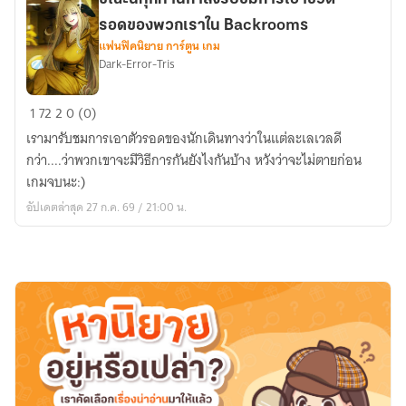
หลุด
เข้า
รอดของพวกเราใน Backrooms
สู่
แฟนฟิคนิยาย การ์ตูน เกม
Dark-Error-Tris
Backrooms
ไม่
ขณะ
พอ!
1
72
2
0 (0)
นี้
เหล่า
เรามารับชมการเอาตัวรอดของนักเดินทางว่าในแต่ละเลเวลดี
ทุก
จักรวาล
กว่า....ว่าพวกเขาจะมีวิธีการกันยังไงกันบ้าง หวังว่าจะไม่ตายก่อน
ท่าน
สยอง
เกมจบนะ:)
กำลัง
ดัน
อัปเดตล่าสุด 27 ก.ค. 69 / 21:00 น.
รับ
หลุด
ชม
เข้า
การ
มา
เอา
ด้วย
ชีวิต
อีก
รอด
ของ
พวก
เรา