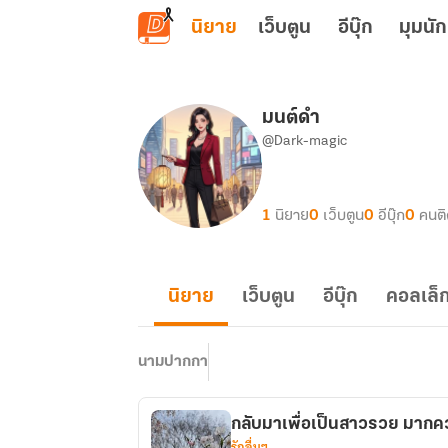
ข้ามไปยังเนื้อหาหลัก
นิยาย
เว็บตูน
อีบุ๊ก
มุมนัก
มนต์ดำ
@Dark-magic
1
นิยาย
0
เว็บตูน
0
อีบุ๊ก
0
คนต
นิยาย
เว็บตูน
อีบุ๊ก
คอลเล็ก
นามปากกา
กลับมาเพื่อเป็นสาวรวย มากค
รักอื่นๆ