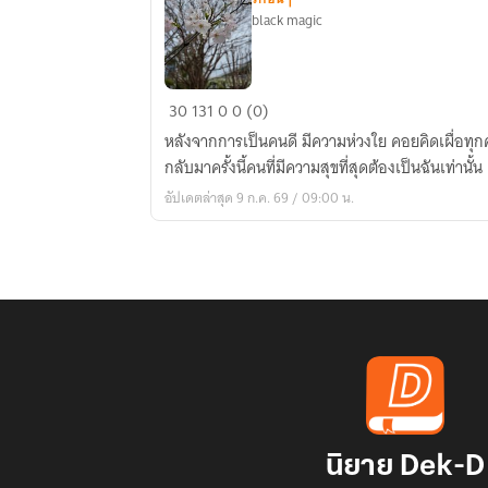
ิblack magic
กลับ
30
131
0
0 (0)
มา
หลังจากการเป็นคนดี มีความห่วงใย คอยคิดเผื่อทุก
เพื่อ
กลับมาครั้งนี้คนที่มีความสุขที่สุดต้องเป็นฉันเท่านั้น
เป็น
อัปเดตล่าสุด 9 ก.ค. 69 / 09:00 น.
สาว
รวย
มาก
ความ
สุข
นิยาย Dek-D