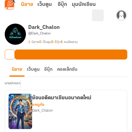
ข้ามไปยังเนื้อหาหลัก
นิยาย
เว็บตูน
อีบุ๊ก
มุมนักเขียน
Dark_Chalon
@Dark_Chalon
1
นิยาย
0
เว็บตูน
0
อีบุ๊ก
5
คนติดตาม
นิยาย
เว็บตูน
อีบุ๊ก
คอลเล็กชัน
นามปากกา
ย้อนอดีตมาเขียนอนาคตใหม่
ผจญภัย
Dark_Chalon