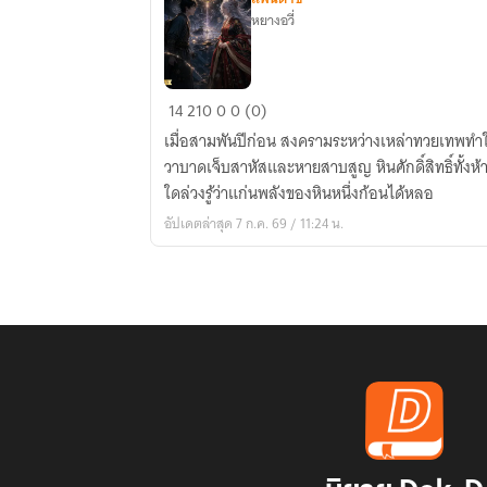
หยางอวี่
กำเนิด
14
210
0
0 (0)
ผู้
เมื่อสามพันปีก่อน สงครามระหว่างเหล่าทวยเทพทำให
สืบ
วาบาดเจ็บสาหัสและหายสาบสูญ หินศักดิ์สิทธิ์ทั้งห้ากร
ทอด
ใดล่วงรู้ว่าแก่นพลังของหินหนึ่งก้อนได้หลอ
หนี่
อัปเดตล่าสุด 7 ก.ค. 69 / 11:24 น.
วา