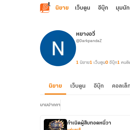
ข้ามไปยังเนื้อหาหลัก
นิยาย
เว็บตูน
อีบุ๊ก
มุมนัก
หยางอวี่
@DarkpandaZ
1
นิยาย
1
เว็บตูน
0
อีบุ๊ก
1
คนติ
นิยาย
เว็บตูน
อีบุ๊ก
คอลเล็ก
นามปากกา
กำเนิดผู้สืบทอดหนี่วา
แฟนตาซี