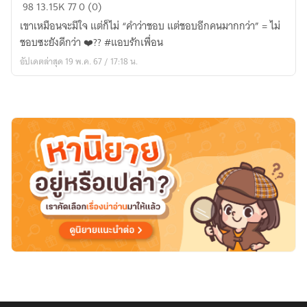
แพ้
98
13.15K
77
0 (0)
ตั้งแต่
เขาเหมือนจะมีใจ แต่ก็ไม่ “คำว่าชอบ แต่ชอบอีกคนมากกว่า” = ไม่
ไม่
ชอบซะยังดีกว่า ❤️‍?? #แอบรักเพื่อน
เริ่ม
อัปเดตล่าสุด 19 พ.ค. 67 / 17:18 น.
🥀
🥀
(
มีE-
bookแล้ว
)