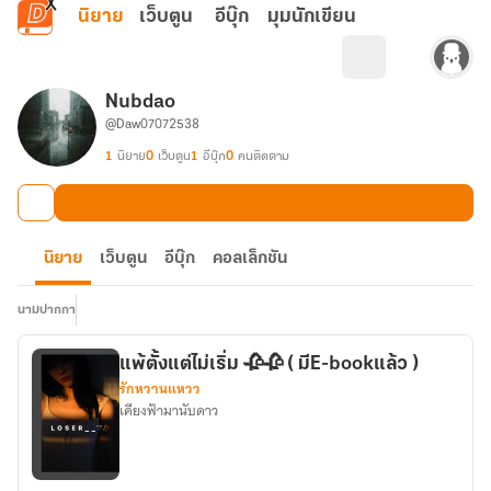
ข้ามไปยังเนื้อหาหลัก
นิยาย
เว็บตูน
อีบุ๊ก
มุมนักเขียน
์Nubdao
@Daw07072538
1
นิยาย
0
เว็บตูน
1
อีบุ๊ก
0
คนติดตาม
นิยาย
เว็บตูน
อีบุ๊ก
คอลเล็กชัน
นามปากกา
แพ้ตั้งแต่ไม่เริ่ม 🥀🥀 ( มีE-bookแล้ว )
รักหวานแหวว
เคียงฟ้ามานับดาว