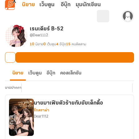
ข้ามไปยังเนื้อหาหลัก
นิยาย
เว็บตูน
อีบุ๊ก
มุมนักเขียน
เรนเดียร์ B-52
@Dear1112
10
นิยาย
0
เว็บตูน
4
อีบุ๊ก
15
คนติดตาม
นิยาย
เว็บตูน
อีบุ๊ก
คอลเล็กชัน
นามปากกา
นายมาเฟียตัวร้ายกับยัยเด็กดื้อ
รักดราม่า
Dear1112