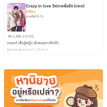
Crazy in love วิศวะคลั่งรัก (เจเจ)
รักอื่นๆ
เรนเดียร์ B-52
Crazy
48
2.28K
0
0 (0)
in
เจเลอร์ เสือผู้หญิง นักสอยดาวตัวจริง
love
อัปเดตล่าสุด 4 พ.ค. 67 / 09:56 น.
วิศวะ
คลั่ง
รัก
(เจเจ)