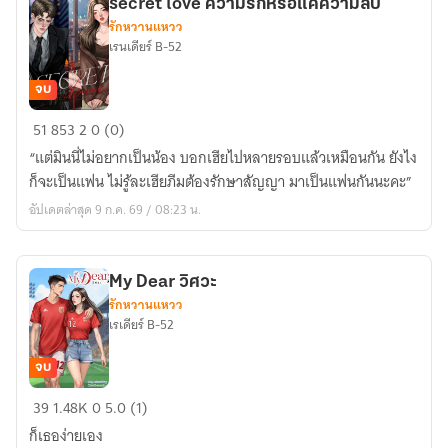
secret love ความรักหรือแค่ความลับ
รักหวานแหวว
เรนเดียร์ B-52
จบ
secret
51
853
2
0 (0)
love
“แต่มินนี่ไม่อยากเป็นน้อง บอกเฮียไปหลายรอบแล้วเหมือนกัน ยังไง
ความ
ก็จะเป็นแฟน ไม่รู้ละเฮียภีมต้องรักษาสัญญา มาเป็นแฟนกันนะคะ”
รัก
อัปเดตล่าสุด 9 ก.ค. 69 / 08:23 น.
หรือ
แค่
ความ
My Dear วิศวะ
ลับ
รักหวานแหวว
เรเดียร์ B-52
จบ
My
39
1.48K
0
5.0 (1)
Dear
ก็เธอง่ายเอง