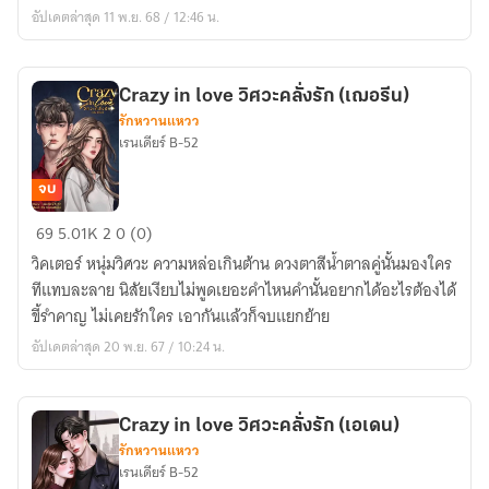
วิศวะ
อัปเดตล่าสุด 11 พ.ย. 68 / 12:46 น.
Crazy in love วิศวะคลั่งรัก (เฌอรีน)
รักหวานแหวว
เรนเดียร์ B-52
จบ
Crazy
69
5.01K
2
0 (0)
in
วิคเตอร์ หนุ่มวิศวะ ความหล่อเกินต้าน ดวงตาสีน้ำตาลคู่นั้นมองใคร
love
ทีแทบละลาย นิสัยเงียบไม่พูดเยอะคำไหนคำนั้นอยากได้อะไรต้องได้
วิศวะ
ขี้รำคาญ ไม่เคยรักใคร เอากันแล้วก็จบแยกย้าย
คลั่ง
อัปเดตล่าสุด 20 พ.ย. 67 / 10:24 น.
รัก
(เฌอ
รีน)
Crazy in love วิศวะคลั่งรัก (เอเดน)
รักหวานแหวว
เรนเดียร์ B-52