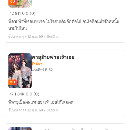
จบ
Honey&Lemon
42
811
0
0 (0)
พี่สายฟ้าที่เธอเคยเจอ ไม่ใช่คนเดิมอีกต่อไป คนใจดีคนน่ารักคนนั้น
หายไปไหน
อัปเดตล่าสุด 12 ก.ค. 69 / 16:30 น.
พายุร้ายพ่ายเจ้าเอย
รักอื่นๆ
เรนเดียร์ B-52
จบ
พายุ
47
1.84K
0
0 (0)
ร้าย
พี่พายุเป็นคนแรกของเจ้าเอยได้ไหมคะ
พ่าย
อัปเดตล่าสุด 12 ก.ค. 69 / 01:59 น.
เจ้า
เอย