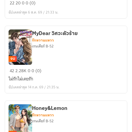
นาย
22
20
0
0 (0)
มาเฟีย
อัปเดตล่าสุด 6 ส.ค. 69 / 21:33 น.
ตัว
ร้า
ยกับยัย
MyDear วิศวะตัวร้าย
เด็ก
รักหวานแหวว
ดื้อ
เรนเดียร์ B-52
จบ
MyDear
42
2.28K
0
0 (0)
วิศวะ
ไม่รักไม่เคยรัก
ตัว
อัปเดตล่าสุด 14 ก.ค. 69 / 21:35 น.
ร้าย
Honey&Lemon
รักหวานแหวว
เรนเดียร์ B-52