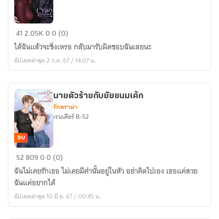
Crazy
41
2.05K
0
0 (0)
in
ได้ฉันแล้วจะชิ่งเหรอ กลับมารับผิดชอบฉันเลยนะ
love
อัปเดตล่าสุด 2 ก.ค. 67 / 14:07 น.
วิศวะ
คลั่ง
รัก
นายตัวร้ายกับยัยขนมเค้ก
(เอเดน)
รักดราม่า
เรนเดียร์ B-52
จบ
นาย
52
809
0
0 (0)
ตัว
ฉันไม่เคยรักเธอ ไม่เคยมีคำนั้นอยู่ในหัว อย่าคิดไปเอง เธอแค่สวย
ร้า
ฉันแค่อยากได้
ยกับยัย
อัปเดตล่าสุด 10 มิ.ย. 67 / 00:45 น.
ขนม
เค้ก