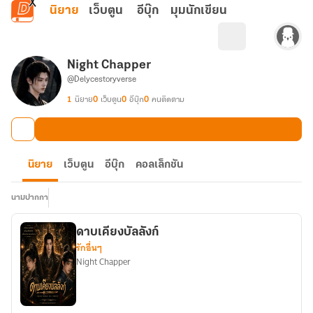
ข้ามไปยังเนื้อหาหลัก
นิยาย
เว็บตูน
อีบุ๊ก
มุมนักเขียน
Night Chapper
@Delycestoryverse
1
นิยาย
0
เว็บตูน
0
อีบุ๊ก
0
คนติดตาม
นิยาย
เว็บตูน
อีบุ๊ก
คอลเล็กชัน
นามปากกา
ดาบเคียงบัลลังก์
รักอื่นๆ
Night Chapper