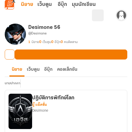
ข้ามไปยังเนื้อหาหลัก
นิยาย
เว็บตูน
อีบุ๊ก
มุมนักเขียน
Desimone 56
@Desimone
1
นิยาย
0
เว็บตูน
0
อีบุ๊ก
0
คนติดตาม
นิยาย
เว็บตูน
อีบุ๊ก
คอลเล็กชัน
นามปากกา
ปฎิบัติการพิทักษ์โลก
บู๊ แอ๊คชั่น
Desimone