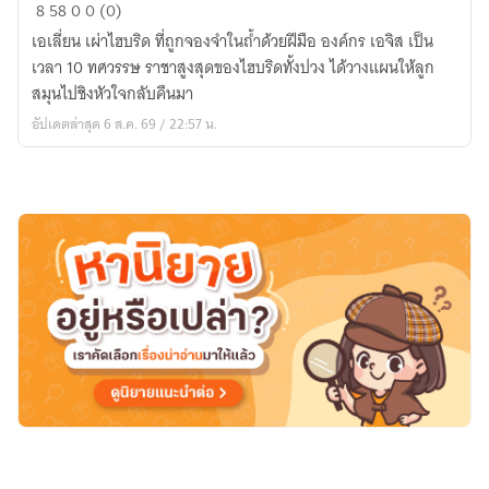
ปฎิบัติ
8
58
0
0 (0)
การ
เอเลี่ยน เผ่าไฮบริด ที่ถูกจองจำในถํ้าด้วยฝีมือ องค์กร เอจิส เป็น
พิทักษ์
เวลา 10 ทศวรรษ ราชาสูงสุดของไฮบริดทั้งปวง ได้วางแผนให้ลูก
โลก
สมุนไปชิงหัวใจกลับคืนมา
อัปเดตล่าสุด 6 ส.ค. 69 / 22:57 น.