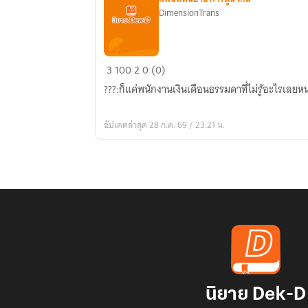
DimensionTrans
Douluo
3
100
2
0 (0)
dalu:ข้า
???:ก็แค่พนักงานเงินเดือนธรรมดาที่ไม่รู้อะไรเลยหน
ยัง
ไม่
อัปเดตล่าสุด 28 ก.ค. 69 / 23:21 น.
เอา
จริง
นิยาย Dek-D