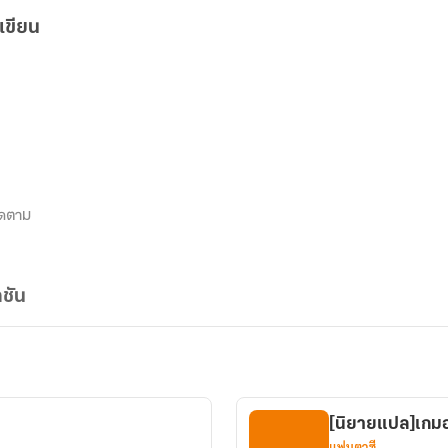
เขียน
ิดตาม
ชัน
[นิยายแปล]เกมอ
แฟนตาซี