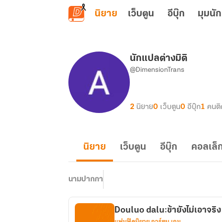
ข้ามไปยังเนื้อหาหลัก
นิยาย
เว็บตูน
อีบุ๊ก
มุมนัก
นักแปลต่างมิติ
@DimensionTrans
2
นิยาย
0
เว็บตูน
0
อีบุ๊ก
1
คนต
นิยาย
เว็บตูน
อีบุ๊ก
คอลเล็ก
นามปากกา
Douluo dalu:ข้ายังไม่เอาจริง
แฟนฟิคนิยาย การ์ตูน เกม