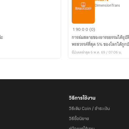
DimensionTrans
[นิยาย
1
90
0
0 (0)
แปล]เกม
่ะ
การล่มสลายของอารยธรรมได้อุบัติ
ออนไลน์:
พรสวรรค์ที่สุด 5% ของโลกได้ถูกบั
อัพเกรด
อัปเดตล่าสุด 6 พ.ค. 69 / 07:06 น.
พรสวรรค์
ไร้
ขีด
จำกัด
วิธีการใช้งาน
วิธีเติม Coin / ชำระเงิน
วิธีซื้อนิยาย