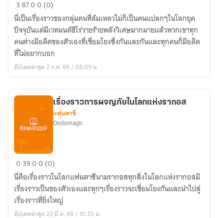
การ
3
87
0
0 (0)
ปั้น
นี่เป็นเรื่องราวของกลุ่มคนที่ล้มเหลวไม่ก็เป็นคนแปลกๆในโลกยุค
โลก
ปัจจุบันแต่มีเวทมนต์ฮีโร่วายร้ายพลังวิเศษมากมายแล้วพวกเขาทุก
ของ
คนต่างมีอดีตของตัวเองที่เชื่อมโยงซึ่งกันและกันและทุกคนก็มีอดีต
เหล่า
ที่ไม่อยากบอก
ดิน
อัปเดตล่าสุด 2 ก.ค. 69 / 08:09 น.
น้ำมัน
เรื่องราวการผจญภัยในโลกแห่งรากอส
แฟนตาซี
Dodomagic
เรื่อง
0
39
0
0 (0)
ราว
นี่คือเรื่องราวในโลกแฟนตาซีนามรากอสทุกสิ่งในโลกแห่งรากอสมี
การ
เรื่องราวเป็นของตัวเองและทุกๆเรื่องราวจะเชื่อมโยงกันและนำไปสู่
ผจญ
เรื่องราวที่ยิ่งใหญ่
ภัย
อัปเดตล่าสุด 22 มี.ค. 69 / 10:35 น.