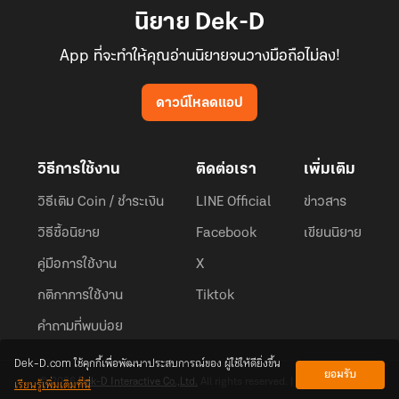
นิยาย Dek-D
App ที่จะทำให้คุณอ่านนิยายจนวางมือถือไม่ลง!
ดาวน์โหลดแอป
วิธีการใช้งาน
ติดต่อเรา
เพิ่มเติม
วิธีเติม Coin / ชำระเงิน
LINE Official
ข่าวสาร
วิธีซื้อนิยาย
Facebook
เขียนนิยาย
คู่มือการใช้งาน
X
กติกาการใช้งาน
Tiktok
คำถามที่พบบ่อย
Dek-D.com ใช้คุกกี้เพื่อพัฒนาประสบการณ์ของ ผู้ใช้ให้ดียิ่งขึ้น
ยอมรับ
เรียนรู้เพิ่มเติมที่นี่
© 2026
Dek-D Interactive Co.,Ltd.
All rights reserved. |
Privacy Policy