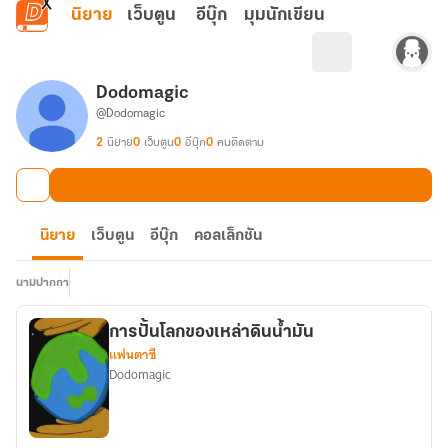
ข้ามไปยังเนื้อหาหลัก
นิยาย
เว็บตูน
อีบุ๊ก
มุมนักเขียน
Dodomagic
@Dodomagic
2
นิยาย
0
เว็บตูน
0
อีบุ๊ก
0
คนติดตาม
นิยาย
เว็บตูน
อีบุ๊ก
คอลเล็กชัน
นามปากกา
การปั้นโลกของเหล่าดินน้ำมัน
แฟนตาซี
Dodomagic