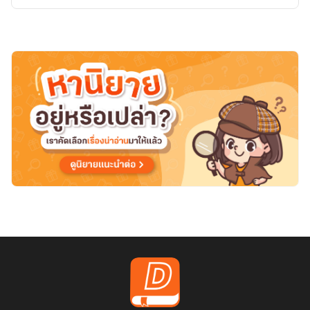
ใน
โลก
แห่ง
รา
กอส