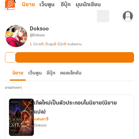
ข้ามไปยังเนื้อหาหลัก
นิยาย
เว็บตูน
อีบุ๊ก
มุมนักเขียน
Doksoo
@Doksoo
1
นิยาย
0
เว็บตูน
0
อีบุ๊ก
0
คนติดตาม
นิยาย
เว็บตูน
อีบุ๊ก
คอลเล็กชัน
นามปากกา
เกิดใหม่เป็นตัวประกอบในนิยาย(นิยาย
แปล)
แฟนตาซี
Doksoo