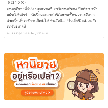
เกิด
5
72
1
0 (0)
ใหม่
มองดูตัวเอกที่กำลังสนุกสนานกับฮาเร็มของตัวเอง ริโอก็ส่ายหน้า
เป็น
แล้วตัดสินใจว่า: "ฉันนี่แหละจะแย่งชิงโอกาสทั้งหมดของตัวเอก
ตัวประกอบ
ส่วนเนื้อเรื่องหลักจะเป็นยังไง? ช่างมันสิ..." "ในเมื่อชีวิตตัวเองยัง
ใน
ตกอับขนาดนี้
นิยาย(นิยาย
อัปเดตล่าสุด 5 ก.ค. 69 / 00:46 น.
แปล)