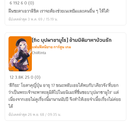
Fic
6
192
6
0 (0)
AVATAR
ฝืนชะตาเอวาลิขิต เราจะต้องช่วยเนเทยัมและคนอื่น ๆ ให้ได้!
:
อัปเดตล่าสุด 3 พ.ค. 69 / 15:19 น.
Threads
of
Eywa
[fic บุปผาซามูไร] ข้ามมิติมาหาป่วนรัก
|
แฟนฟิคนิยาย การ์ตูน เกม
NeteyamxOc1
ChiiRinta
|
AonungxOc2
[fic
12
3.8K
25
0 (0)
บุปผา
'สึกิยะ' โอตาคุญี่ปุ่น อายุ 17 ขณะหลับเธอได้พบกับ'เคียวจัง'ที่บอก
ซามูไร]
ว่าเป็นพระเจ้าจะพาทะลุมิติไปในอนิเมะที่ชื่นชอบ'บุปผาซามูไร' แต่
ข้าม
เนื่องจากเธอไม่ดูเรื่องนี้มานานนับปี จึงทำให้เธอจำเนื้อเรื่องไม่ค่อย
มิติ
ได้
มา
อัปเดตล่าสุด 26 พ.ย. 68 / 09:35 น.
หา
ป่วน