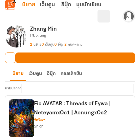
ข้ามไปยังเนื้อหาหลัก
นิยาย
เว็บตูน
อีบุ๊ก
มุมนักเขียน
Zhang Min
@Dolrung
2
นิยาย
0
เว็บตูน
0
อีบุ๊ก
2
คนติดตาม
นิยาย
เว็บตูน
อีบุ๊ก
คอลเล็กชัน
นามปากกา
Fic AVATAR : Threads of Eywa |
NeteyamxOc1 | AonungxOc2
รักอื่นๆ
Shichii