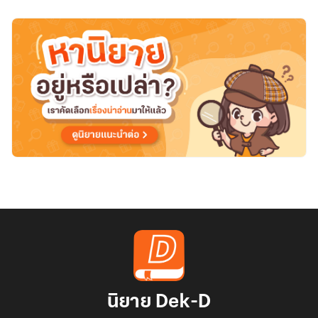
รัก
นิยาย Dek-D