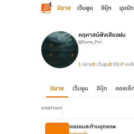
ข้ามไปยังเนื้อหาหลัก
นิยาย
เว็บตูน
อีบุ๊ก
มุมนัก
คฤหาสน์ฟังเสียงฝน
@Dome_Pml
1
นิยาย
0
เว็บตูน
0
อีบุ๊ก
7
คนต
นิยาย
เว็บตูน
อีบุ๊ก
คอลเล็ก
นามปากกา
จอมคนสะท้านยุทธภพ
กำลังภายใน