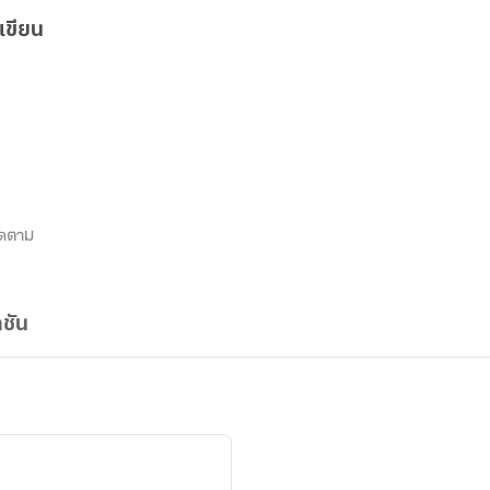
เขียน
ิดตาม
ชัน