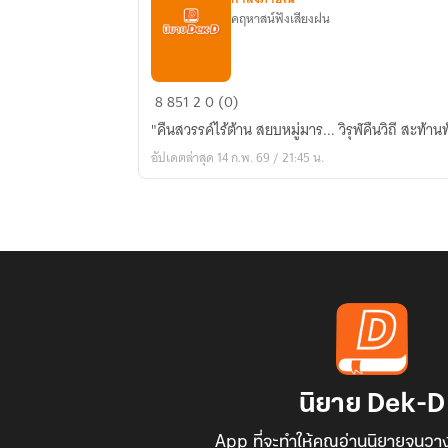
คฤหาสน์ฟังเสียงฝน
จอม
8
851
2
0 (0)
คน
"คืนสวรรค์ไร้ต้าน สยบหมู่มาร... วิรุฬคืนวิถี สะท้านทั
สะท้าน
อัปเดตล่าสุด 14 ก.พ. 69 / 21:45 น.
ยุทธ
ภพ
นิยาย Dek-D
App ที่จะทำให้คุณอ่านนิยายจนวาง