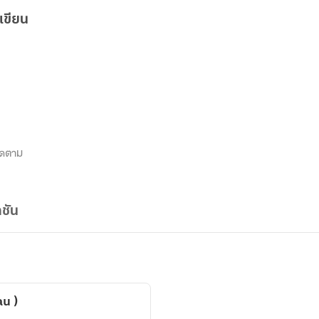
เขียน
ิดตาม
ชัน
u )