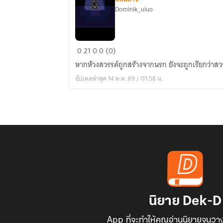
Dominik_uiuo
Underheaven
0
21
0
0 (0)
(
หากห้วงสวรรค์ถูกสร้างจากนรก ยังจะถูกเรียกว่าสวรร
undertale
อัปเดตล่าสุด 14 พ.ค. 69 / 01:58 น.
au
)
นิยาย Dek-D
App ที่จะทำให้คุณอ่านนิยายจนวาง