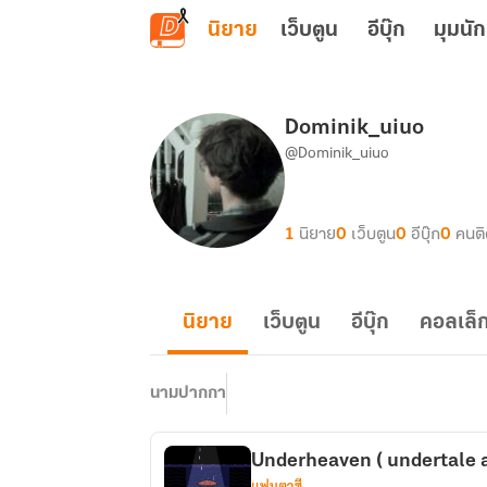
ข้ามไปยังเนื้อหาหลัก
นิยาย
เว็บตูน
อีบุ๊ก
มุมนัก
Dominik_uiuo
@Dominik_uiuo
1
นิยาย
0
เว็บตูน
0
อีบุ๊ก
0
คนต
นิยาย
เว็บตูน
อีบุ๊ก
คอลเล็ก
นามปากกา
Underheaven ( undertale a
แฟนตาซี