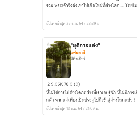
เป็น
รวม พระเจ้าจึงส่งเขาไปเกิดใหม่ที่ต่างโลก.....โด
ทหาร
เหมือน
อัปเดตล่าสุด 29 ธ.ค. 64 / 23:39 น.
เดิม
เพิ่ม
เติม
คือ...."ต่าง
"ยุติการแต่ง"
แฟนตาซี
โลก"
ดีดีสเปียร์
"ยุติ
2
9.06K
78
0 (0)
การ
นี่ไม่ใช่การไปต่างโลกอย่างที่เราเคยรู้จัก นี่ไม่มีการ
แต่ง"
กล้า หากแต่เพียงเปิดประตูไปก็เข้าสู่ต่างโลกแล้ว!!
อัปเดตล่าสุด 13 ก.ย. 64 / 21:09 น.