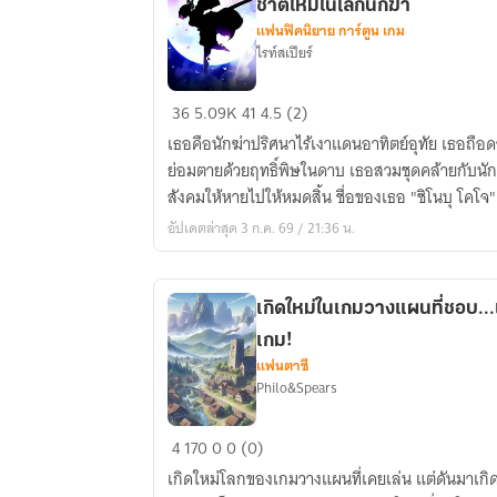
ชาติใหม่ในโลกนักฆ่า
แฟนฟิคนิยาย การ์ตูน เกม
ไรท์สเปียร์
(Fic)
36
5.09K
41
4.5 (2)
Demon
เธอคือนักฆ่าปริศนาไร้เงาแดนอาทิตย์อุทัย เธอถือดา
Slayer
ย่อมตายด้วยฤทธิ์พิษในดาบ เธอสวมชุดคล้ายกับน
:
สังคมให้หายไปให้หมดสิ้น ชื่อของเธอ "ชิโนบุ โคโจ"
Insect
อัปเดตล่าสุด 3 ก.ค. 69 / 21:36 น.
Hashira
เสา
หลัก
เกิดใหม่ในเกมวางแผนที่ชอบ...แ
แมลง
เกม!
ชาติ
แฟนตาซี
ใหม่
Philo&Spears
ใน
โลก
เกิด
4
170
0
0 (0)
นัก
ใหม่
ฆ่า
เกิดใหม่โลกของเกมวางแผนที่เคยเล่น แต่ดันมาเกิ
ใน