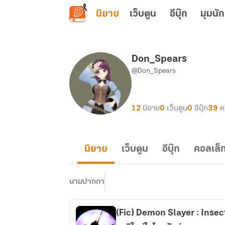
ข้ามไปยังเนื้อหาหลัก
นิยาย
เว็บตูน
อีบุ๊ก
มุมนัก
Don_Spears
@Don_Spears
12
นิยาย
0
เว็บตูน
0
อีบุ๊ก
39
ค
นิยาย
เว็บตูน
อีบุ๊ก
คอลเล็ก
นามปากกา
(Fic) Demon Slayer : Insec