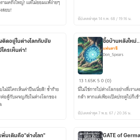
ามครั้งใหญ่! แต่ไม่ยอมแพ้ง่ายๆ
นี้
องสยบ!
กับ
อัปเดตล่าสุด 14 ก.พ. 68 / 19:16 น.
เพื่อน
สาว
ซึนเดเระ
ติดอยู่ในต่างโลกกับยัย
ซื้อบ้านหลังใหม่.
แฟนตาซี
ีใครเห็นค่า!
Don_Spears
ซื้อ
13
1.65K
5
0 (0)
บ้าน
่มีใครเห็นค่าปืนเนี่ยสิ! ซ้ำร้าย
นี่ไม่ใช่การไปต่างโลกอย่างที่เราเคย
หลัง
ารต่อสู้กับผจญภัยในต่างโลกของ
กล้า หากแต่เพียงเปิดประตูไปก็เข้า
ใหม่...ไห
ล
งก
อัปเดตล่าสุด 7 พ.ย. 67 / 20:36 น.
ลาย
เป็น
ประตู
เพิ่มเติมคือ"ต่างโลก"
GATE of German Reich เกทประตูท
สู่