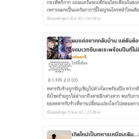
กองทัพก็กาก แถมแคว้นจะแพ้ก่อนใครเพื่อนในสงคร
เกม
เพราะผมจะปั้นแคว้นกากๆนี้ใหญ่จนใครหน้าไหนต้
วางแผน
อัปเดตล่าสุด 5 มี.ค. 69 / 00:08 น.
ที่
ชอบ...แต่
ดัน
ผมแค่อยากกลับบ้าน แต่ดันต้อง
ได้
จอมเวทซึนเดเระพร้อมปืนที่ไม่ม
แคว้น
แฟนตาซี
ที่
ไรท์ขี้เกียจ
กาก
สุด
ผม
8
1.37K
2
0 (0)
ใน
แค่
เกม!
ทหารรับจ้างถูกอัญเชิญไปต่างโลกพร้อมปืน ทว่ากลับไม
อยาก
ยังโชคร้ายถูกไล่ล่าเอาถึงตายอีกต่างหาก พบกับก
กลับ
ยอดทหารรับจ้างที่อาจเปลี่ยนแปลงโลกไปตลอดกา
บ้าน
อัปเดตล่าสุด 11 พ.ย. 67 / 23:28 น.
แต่
ดัน
ต้อง
เกิดใหม่เป็นทหารเหมือนเดิม...
ติด