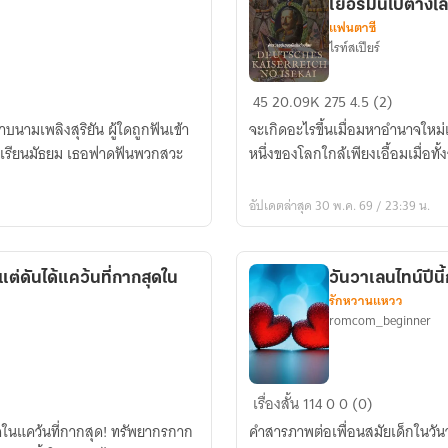
เยอรมันไปต่างโ
แฟนตาซี
ไรท์สเปียร์
Deutsches
45
20.09K
275
4.5 (2)
Kaiserreich
บนามเพลิงสุริยัน ผู้ใดถูกฟันเข้า
จะเกิดอะไรขึ้นเมื่อมหาอำนาจใหม่เพิ
no
ักเรียนมัธยม เธอฟาดฟันพวกสวะ
หนึ่งของโลกใกล้เพียงเอื้อมเมื่อทั้
Isekai
จักรวรรดิ
อัปเดตล่าสุด 30 พ.ค. 69 / 23:39 น.
เยอรมัน
ไป
ต่าง
ต่ดันได้แคว้นที่กากสุดใน
วันวาเลนไทน์ปีนี
โลก
รักหวานแหวว
romcom_beginner
วัน
เรื่องสั้น
114
0
0 (0)
วาเลนไทน์
ดในแคว้นที่กากสุด! ทรัพยากรกาก
คำสารภาพต่อเพื่อนสมัยเด็กในวัน
ปี