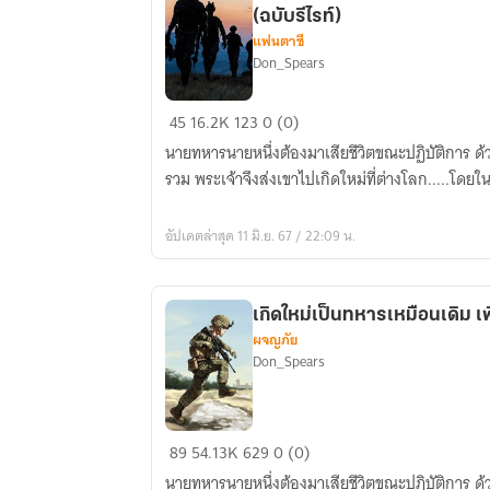
(ฉบับรีไรท์)
อยู่
แฟนตาซี
ใน
Don_Spears
ต่าง
โลก
เกิด
45
16.2K
123
0 (0)
กับ
ใหม่
ยัย
นายทหารนายหนึ่งต้องมาเสียชีวิตขณะปฏิบัติการ ด้
เป็น
จอม
รวม พระเจ้าจึงส่งเขาไปเกิดใหม่ที่ต่างโลก.....โด
ทหาร
เวท
เหมือน
ซึนเดเระ
อัปเดตล่าสุด 11 มิ.ย. 67 / 22:09 น.
เดิม...เพิ่ม
พร้อม
เติม
ปืน
คือ"ต่าง
ที่
เกิดใหม่เป็นทหารเหมือนเดิม เพิ
โลก"
ไม่มี
ผจญภัย
(ฉบับ
ใคร
Don_Spears
รี
เห็น
ไรท์)
ค่า!
เกิด
89
54.13K
629
0 (0)
ใหม่
นายทหารนายหนึ่งต้องมาเสียชีวิตขณะปฏิบัติการ ด้