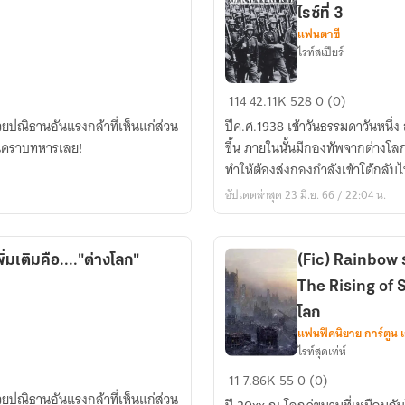
ไรซ์ที่ 3
ต่าง
แฟนตาซี
โลก
ไรท์สเปียร์
ไป
ได้!?
GATE
114
42.11K
528
0 (0)
of
วยปณิธานอันแรงกล้าที่เห็นแก่ส่วน
ปีค.ศ.1938 เช้าวันธรรมดาวันหนึ่ง
German
ยในคราบทหารเลย!
ขึ้น ภายในนั้นมีกองทัพจากต่างโลกบ
Reich
ทำให้ต้องส่งกองกำลังเข้าโต้กลับ
เกท
อัปเดตล่าสุด 23 มิ.ย. 66 / 22:04 น.
ประตู
ทะลุ
มิติ
่มเติมคือ...."ต่างโลก"
(Fic) Rainbow 
แห่ง
The Rising of S
เยอ
รมัน
โลก
ไรซ์
แฟนฟิคนิยาย การ์ตูน 
ไรท์สุดเท่ห์
ที่
(Fic)
3
11
7.86K
55
0 (0)
Rainbow
วยปณิธานอันแรงกล้าที่เห็นแก่ส่วน