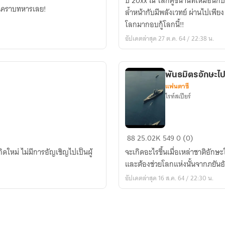
ปี 20xx ณ โลกคู่ขนานที่เหมือนกั
six
ยในคราบทหารเลย!
ล้ำหน้ากับมีพลังเวทย์ ผ่านไปเพียง
x
โลกมากอบกู้โลกนี้!!
Gate
อัปเดตล่าสุด 27 ต.ค. 64 / 22:38 น.
x
Re:zero
x
Konosuba
พันธมิตรอักษะไป
แฟนตาซี
x
ไรท์สเปียร์
The
Rising
of
พันธมิตร
Shield
88
25.02K
549
0 (0)
อักษะ
Hero
เกิดใหม่ ไม่มีการอัญเชิญไปเป็นผู้
จะเกิดอะไรขึ้นเมื่อเหล่าชาติอักษ
ไป
x
และต้องช่วยโลกแห่งนั้นจากภยันอ
ต่าง
Youjo
อัปเดตล่าสุด 16 ส.ค. 64 / 22:30 น.
โลก
Senki
ฝ่า
วิกฤต
กู้