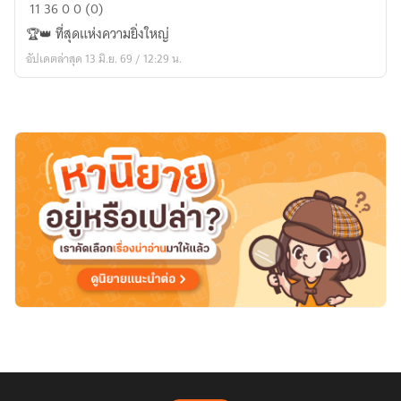
ชื่อ
11
36
0
0 (0)
เรื่อง
🏆👑 ที่สุดแห่งความยิ่งใหญ่
📖
อัปเดตล่าสุด 13 มิ.ย. 69 / 12:29 น.
"จิตวิทยา
กลไก
มนุษย์
&
ระบบ
อาณาจักร
ใหม่"