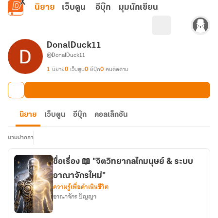
ข้ามไปยังเนื้อหาหลัก
นิยาย
เว็บตูน
อีบุ๊ก
มุมนักเขียน
DonalDuck11
@DonalDuck11
1
นิยาย
0
เว็บตูน
0
อีบุ๊ก
0
คนติดตาม
นิยาย
เว็บตูน
อีบุ๊ก
คอลเล็กชัน
นามปากกา
ชื่อเรื่อง 📖 "จิตวิทยากลไกมนุษย์ & ระบบ
อาณาจักรใหม่"
ความรู้เพื่อดำเนินชีวิต
อาณาจักร ปัญญา