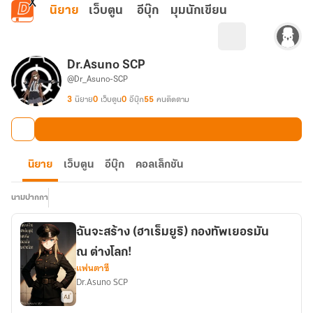
ข้ามไปยังเนื้อหาหลัก
นิยาย
เว็บตูน
อีบุ๊ก
มุมนักเขียน
Dr.Asuno SCP
@Dr_Asuno-SCP
3
นิยาย
0
เว็บตูน
0
อีบุ๊ก
55
คนติดตาม
นิยาย
เว็บตูน
อีบุ๊ก
คอลเล็กชัน
นามปากกา
ฉันจะสร้าง (ฮาเร็มยูริ) กองทัพเยอรมัน
ณ ต่างโลก!
แฟนตาซี
Dr.Asuno SCP