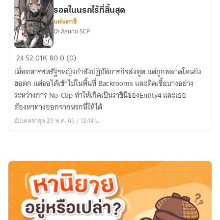
โลก
รอดในนรกไร้ที่สิ้นสุด
แฟนตาซี
Dr.Asuno SCP
Survival
24
52.01K
80
0 (0)
in
เมื่อทหารสหรัฐฯหญิงกำลังปฏิบัติภารกิจส่งทูต แต่ถูกพลาดโดนยิง
The
ฮอตก แต่ธอได้เข้าไปในพื้นที่ Backrooms และติดเชื้อบางอย่าง
Backrooms:
ระหว่างการ No-Clip ทำให้เกิดเป็นราชินีของEntity4 และเธอ
เอา
ต้องหาทางออกจากนรกนี่ให้ได้
ชีวิต
อัปเดตล่าสุด 29 พ.ค. 69 / 12:14 น.
รอด
ใน
นรก
ไร้
ที่
สิ้น
สุด