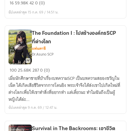
ฉัน
16
59.98K
42
0 (0)
จะ
อัปเดตล่าสุด 15 ก.ค. 69 / 14:51 น.
สร้าง
(ฮาเร็ม
ยูริ)
The Foundation I : ไปสร้างองค์กรSCP
กองทัพ
ที่ต่างโลก
เยอรมัน
แฟนตาซี
ณ
Dr.Asuno SCP
ต่าง
โลก!
The
100
25.68K
287
0 (0)
Foundation
เมื่อนักศึกษาชายที่บ้าเรื่องบทความSCP เป็นบทความสยองขวัญใน
I
เน็ต ได้เกิดเสียชีวิตจากการโดนยิง พระเจ้าจึงได้ส่งเขาไปเกิดใหม่ที่
:
ต่างโลกเพื่อให้เขาทำสิ่งที่อยากทำ แต่เดี๋ยวนะ ทำไมฉันถึงเป็นผู้
ไป
หญิงได้ล่ะ...
สร้าง
อัปเดตล่าสุด 9 ก.ค. 69 / 12:47 น.
องค์กรSCP
ที่
ต่าง
Survival in The Backrooms: เอาชีวิต