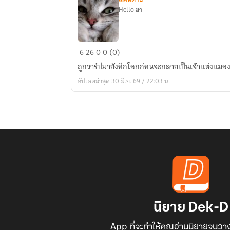
Hello ฮา
โด
6
26
0
0 (0)
นวาร์
ถูกวาร์ปมายังอีกโลกก่อนจะกลายเป็นเจ้าแห่งแมล
ปมา
อัปเดตล่าสุด 30 มิ.ย. 69 / 22:03 น.
อีก
โลก
ก็
ตาย
แล้ว
นิยาย Dek-D
App ที่จะทำให้คุณอ่านนิยายจนวาง