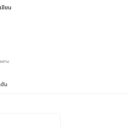
เขียน
ิดตาม
ชัน