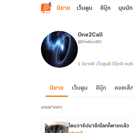
ข้ามไปยังเนื้อหาหลัก
นิยาย
เว็บตูน
อีบุ๊ก
มุมนัก
One2Call
@Draklord01
1
นิยาย
0
เว็บตูน
0
อีบุ๊ก
0
คนต
นิยาย
เว็บตูน
อีบุ๊ก
คอลเล็ก
นามปากกา
โดนวาร์ปมาอีกโลกก็ตายแล้ว
แฟนตาซี