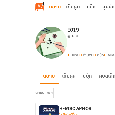
ข้ามไปยังเนื้อหาหลัก
นิยาย
เว็บตูน
อีบุ๊ก
มุมนัก
E019
@E019
1
นิยาย
0
เว็บตูน
0
อีบุ๊ก
0
คนต
นิยาย
เว็บตูน
อีบุ๊ก
คอลเล็ก
นามปากกา
HEROIC ARMOR
ไลฟ์สไตล์อื่นๆ