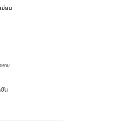
เขียน
ิดตาม
ชัน