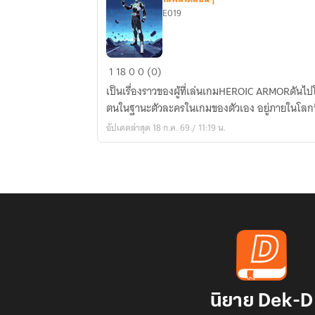
E019
HEROIC
1
18
0
0 (0)
ARMOR
เป็นเรื่องราวของผู้ที่เล่นเกมHEROIC ARMORดันไปโผ
ตนในฐานะตัวละครในเกมของตัวเอง อยู่ภายในโลกที่
อัปเดตล่าสุด 18 ก.ค. 69 / 11:19 น.
นิยาย Dek-D