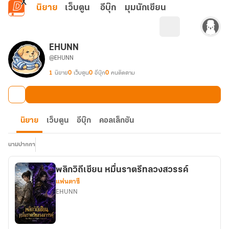
ข้ามไปยังเนื้อหาหลัก
นิยาย
เว็บตูน
อีบุ๊ก
มุมนักเขียน
EHUNN
@EHUNN
1
นิยาย
0
เว็บตูน
0
อีบุ๊ก
0
คนติดตาม
นิยาย
เว็บตูน
อีบุ๊ก
คอลเล็กชัน
นามปากกา
พลิกวิถีเซียน หมื่นราตรีทลวงสวรรค์
แฟนตาซี
EHUNN