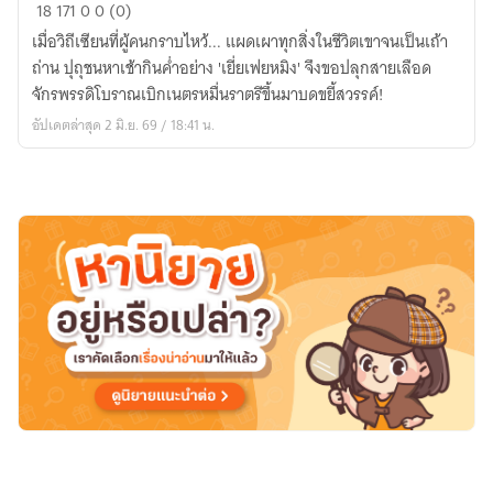
พลิก
18
171
0
0 (0)
วิถี
เมื่อวิถีเซียนที่ผู้คนกราบไหว้... แผดเผาทุกสิ่งในชีวิตเขาจนเป็นเถ้า
เซียน
ถ่าน ปุถุชนหาเช้ากินค่ำอย่าง 'เยี่ยเฟยหมิง' จึงขอปลุกสายเลือด
หมื่น
จักรพรรดิโบราณเบิกเนตรหมื่นราตรีขึ้นมาบดขยี้สวรรค์!
ราตรี
อัปเดตล่าสุด 2 มิ.ย. 69 / 18:41 น.
ทล
วง
สวรรค์