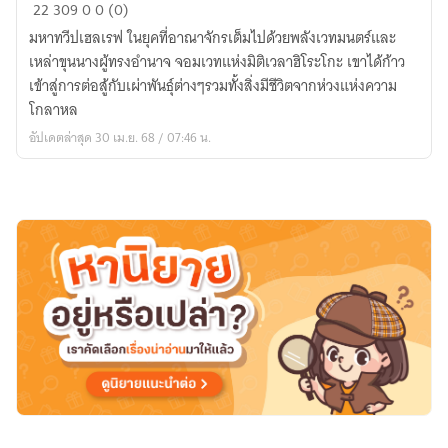
The
22
309
0
0 (0)
Mage
มหาทวีปเฮลเรฟ ในยุคที่อาณาจักรเต็มไปด้วยพลังเวทมนตร์และ
of
เหล่าขุนนางผู้ทรงอำนาจ จอมเวทแห่งมิติเวลาฮิโระโกะ เขาได้ก้าว
Time
เข้าสู่การต่อสู้กับเผ่าพันธุ์ต่างๆรวมทั้งสิ่งมีชีวิตจากห่วงแห่งความ
Dimension(Remek)
โกลาหล
อัปเดตล่าสุด 30 เม.ย. 68 / 07:46 น.