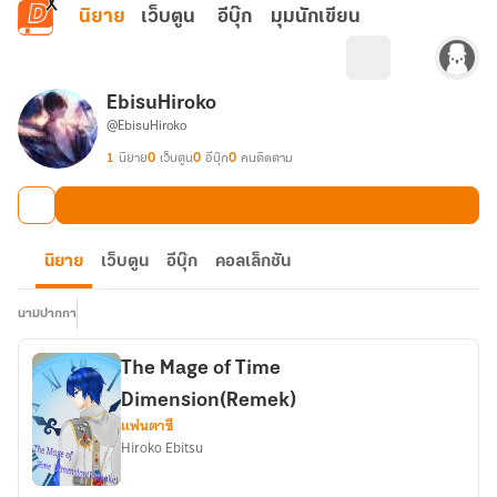
ข้ามไปยังเนื้อหาหลัก
นิยาย
เว็บตูน
อีบุ๊ก
มุมนักเขียน
EbisuHiroko
@EbisuHiroko
1
นิยาย
0
เว็บตูน
0
อีบุ๊ก
0
คนติดตาม
นิยาย
เว็บตูน
อีบุ๊ก
คอลเล็กชัน
นามปากกา
The Mage of Time
Dimension(Remek)
แฟนตาซี
Hiroko Ebitsu