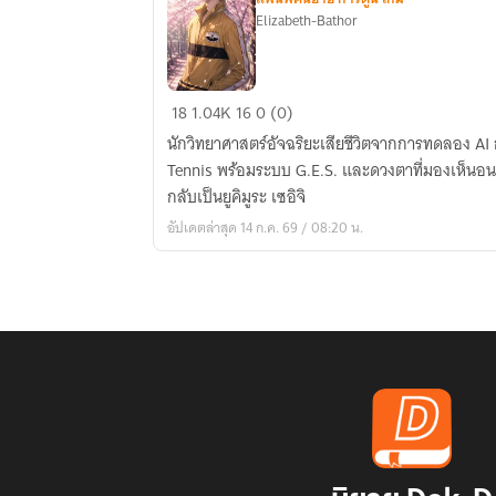
Elizabeth-Bathor
fic[The
18
1.04K
16
0 (0)
prince
นักวิทยาศาสตร์อัจฉริยะเสียชีวิตจากการทดลอง AI 
of
Tennis พร้อมระบบ G.E.S. และดวงตาที่มองเห็นอนาค
Tennis]
กลับเป็นยูคิมูระ เซอิจิ
เทพพยากรณ์
อัปเดตล่าสุด 14 ก.ค. 69 / 08:20 น.
แห่ง
ริค
ไค