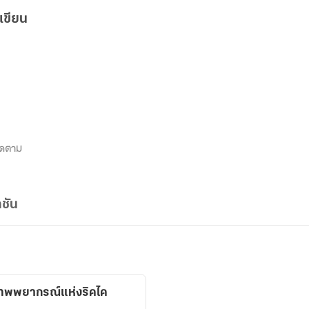
เขียน
ิดตาม
ชัน
เทพพยากรณ์แห่งริคไค