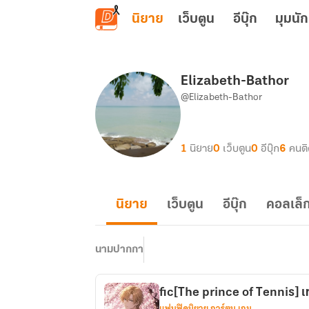
ข้ามไปยังเนื้อหาหลัก
นิยาย
เว็บตูน
อีบุ๊ก
มุมนัก
Elizabeth-Bathor
@Elizabeth-Bathor
1
นิยาย
0
เว็บตูน
0
อีบุ๊ก
6
คนต
นิยาย
เว็บตูน
อีบุ๊ก
คอลเล็ก
นามปากกา
fic[The prince of Tennis] 
แฟนฟิคนิยาย การ์ตูน เกม