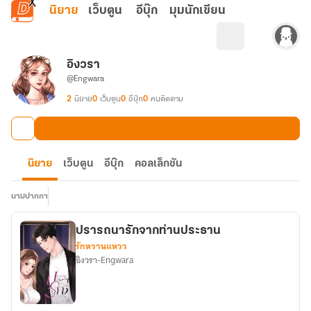
ข้ามไปยังเนื้อหาหลัก
นิยาย
เว็บตูน
อีบุ๊ก
มุมนักเขียน
อิงวรา
@Engwara
2
นิยาย
0
เว็บตูน
0
อีบุ๊ก
0
คนติดตาม
นิยาย
เว็บตูน
อีบุ๊ก
คอลเล็กชัน
นามปากกา
ปรารถนารักจากท่านประธาน
รักหวานแหวว
อิงวรา-Engwara