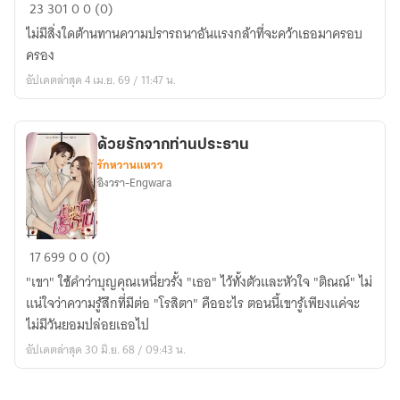
ปรารถนา
23
301
0
0 (0)
รัก
ไม่มีสิ่งใดต้านทานความปรารถนาอันแรงกล้าที่จะคว้าเธอมาครอบ
จาก
ครอง
ท่าน
อัปเดตล่าสุด 4 เม.ย. 69 / 11:47 น.
ประธาน
ด้วยรักจากท่านประธาน
รักหวานแหวว
อิงวรา-Engwara
ด้วย
17
699
0
0 (0)
รัก
"เขา" ใช้คำว่าบุญคุณเหนี่ยวรั้ง "เธอ" ไว้ทั้งตัวและหัวใจ "ติณณ์" ไม่
จาก
แน่ใจว่าความรู้สึกที่มีต่อ "โรสิตา" คืออะไร ตอนนี้เขารู้เพียงแค่จะ
ท่าน
ไม่มีวันยอมปล่อยเธอไป
ประธาน
อัปเดตล่าสุด 30 มิ.ย. 68 / 09:43 น.