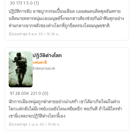
Between
30
173
1
5.0 (1)
two
ปฏิบัติการลับ อาชญากรรมเปื้อนเลือด เเผนสมคบคิดสุดอันตราย
world
อดีตนายทหารหนุ่มเเละมนุษย์จิ้งจอกสาวต้องช่วยกันฝ่าฟันทุกอย่าง
ท่ามกลางฉากหลังของต่างโลกที่ถูกยึดครองโดยมนุษยชาติ
อัปเดตล่าสุด 8 ส.ค. 69 / 16:38 น.
ปฏิวัติต่างโลก
แฟนตาซี
Enterprisecv6
ปฏิวัติ
97
28.05K
221
0 (0)
ต่าง
นักการเมืองหนุ่มถูกฆ่าตายอย่างน่าเศร้า เขาได้มาเกิดใหม่ในต่าง
โลก
โลกเเต่กลับไม่มีเวทย์เเถมยังโดนเหยียดอีก พอกันที ถ้าไม่มีใครทำ
เขานี่เเหละจะปฎิวัติต่างโลกนี้เอง
อัปเดตล่าสุด 2 เม.ย. 66 / 19:46 น.