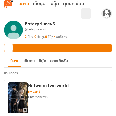
ข้ามไปยังเนื้อหาหลัก
นิยาย
เว็บตูน
อีบุ๊ก
มุมนักเขียน
Enterprisecv6
@Enterprisecv6
2
นิยาย
0
เว็บตูน
0
อีบุ๊ก
7
คนติดตาม
นิยาย
เว็บตูน
อีบุ๊ก
คอลเล็กชัน
นามปากกา
Between two world
แฟนตาซี
Enterprisecv6