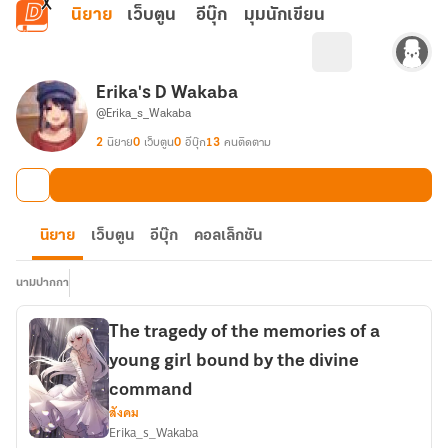
ข้ามไปยังเนื้อหาหลัก
นิยาย
เว็บตูน
อีบุ๊ก
มุมนักเขียน
Erika's D Wakaba
@Erika_s_Wakaba
2
นิยาย
0
เว็บตูน
0
อีบุ๊ก
13
คนติดตาม
นิยาย
เว็บตูน
อีบุ๊ก
คอลเล็กชัน
นามปากกา
The tragedy of the memories of a
young girl bound by the divine
command
สังคม
Erika_s_Wakaba