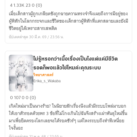
The
4
1.33K
23
0 (0)
tragedy
เมื่อเด็กสาวผู้ถูกเกลียดชังถูกฉายความทรงจำจึงเผยถึงการมีอยู่ของ
of
ผู้พิทักในโลกกระจกและชีวิตของเด็กสาวผู้พิทักที่แตกสลายและยังมี
the
ชีวิตอยู่ได้เพราะสารเสพติด
memories
อัปเดตล่าสุด 30 มี.ค. 69 / 23:56 น.
of
a
young
girl
ไม่รู้หรอกว่าเนื้อเรื่องเป็นไงแต่แค่มีชีวิต
bound
รอดก็พอแล้วใช่ไหมค่ะคุณระบบ
by
วิทยาศาสตร์
Erika_s_Wakaba
the
divine
ไม่รู้
command
0
107
0
0 (0)
หรอก
เกิดใหม่มาเป็นนางร้าย? ในนิยายสักเรื่องนึงแล้วมีระบบโพล่มาบอก
ว่า
ให้เอาตัวรอดด้วยพร 3 ข้อที่ไม่โกงเกินไปฉันจึงสร้างเผ่าพันธุใหม่ขึ้น
เนื้อ
มาเพื่อยึดครองโลกเลยจะได้รอดชัวร์ๆ แต่ไหงระบบถึงทำทีเหนื่อย
เรื่อง
ใจงั้นอะ
เป็น
อัปเดตล่าสุด 21 พ.ค. 68 / 22:55 น.