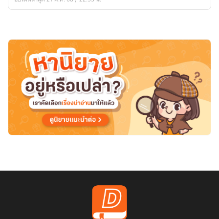
ไง
แต่
แค่
มี
ชีวิต
รอด
ก็
พอแล้ว
ใช่
ไหม
ค่ะ
คุณ
ระบบ