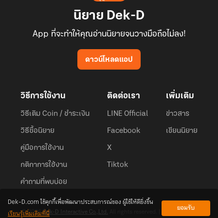
นิยาย Dek-D
App ที่จะทำให้คุณอ่านนิยายจนวางมือถือไม่ลง!
ดาวน์โหลดแอป
วิธีการใช้งาน
ติดต่อเรา
เพิ่มเติม
วิธีเติม Coin / ชำระเงิน
LINE Official
ข่าวสาร
วิธีซื้อนิยาย
Facebook
เขียนนิยาย
คู่มือการใช้งาน
X
กติกาการใช้งาน
Tiktok
คำถามที่พบบ่อย
Dek-D.com ใช้คุกกี้เพื่อพัฒนาประสบการณ์ของ ผู้ใช้ให้ดียิ่งขึ้น
ยอมรับ
เรียนรู้เพิ่มเติมที่นี่
© 2026
Dek-D Interactive Co.,Ltd.
All rights reserved. |
Privacy Policy