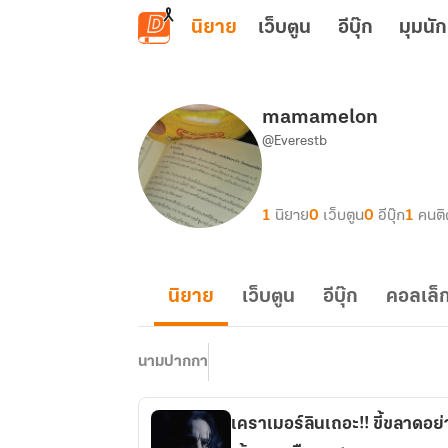
ข้ามไปยังเนื้อหาหลัก
นิยาย
เว็บตูน
อีบุ๊ก
มุมนัก
mamamelon
@Everestb
1
นิยาย
0
เว็บตูน
0
อีบุ๊ก
1
คนต
นิยาย
เว็บตูน
อีบุ๊ก
คอลเล็ก
นามปากกา
เคราเมอร์ลินเถอะ!! ขี้ขลาดอย