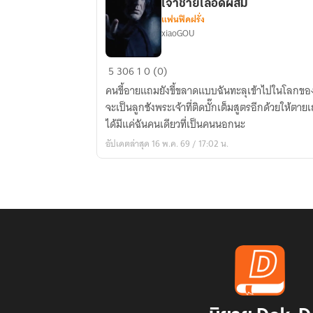
เจ้าชายเลือดผสม
แฟนฟิคฝรั่ง
xiaoGOU
เครา
5
306
1
0 (0)
เมอร์ลิน
คนขี้อายแถมยังขี้ขลาดแบบฉันทะลุเข้าไปในโลกของ
เถอะ!!
จะเป็นลูกชังพระเจ้าที่ติดบั๊กเต็มสูตรอีกด้วยให้ตายเถอ
ขี้
ได้มีแค่ฉันคนเดียวที่เป็นคนนอกนะ
ขลาด
อัปเดตล่าสุด 16 พ.ค. 69 / 17:02 น.
อย่าง
ฉัน
เนี่ย
นะ
จะ
ไป
ช่วย
คุณ
เจ้า
ชาย