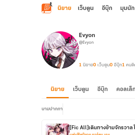
ข้ามไปยังเนื้อหาหลัก
นิยาย
เว็บตูน
อีบุ๊ก
มุมนัก
Evyon
@Evyon
1
นิยาย
0
เว็บตูน
0
อีบุ๊ก
1
คนต
นิยาย
เว็บตูน
อีบุ๊ก
คอลเล็ก
นามปากกา
[Fic All]เดินทางข้ามจักรวาล 
แฟนฟิคนิยาย การ์ตูน เกม