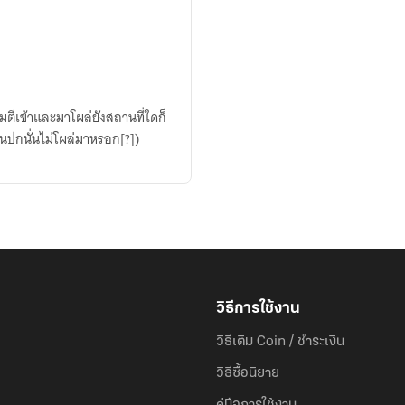
จมตีเข้าและมาโผล่ยังสถานที่ใดก็
บนปกนั่นไม่โผล่มาหรอก[?])
วิธีการใช้งาน
วิธีเติม Coin / ชำระเงิน
วิธีซื้อนิยาย