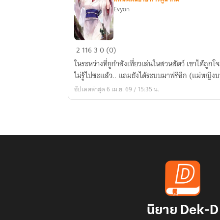
Evyon
[Fic
2
116
3
0 (0)
All]เดิน
ในระหว่างที่ยูกำลังเที่ยวเล่นในสวนสัตว์ เขาได้ถูกโ
ทาง
ไม่รู้ไปซะแล้ว.. แถมยังได้ระบบมาฟรีอีก (แม่หญิง
ข้าม
อัปเดตล่าสุด 6 เม.ย. 69 / 15:35 น.
จักรวาล
ใคร
จะ
ทำได้
กัน?
นิยาย Dek-D