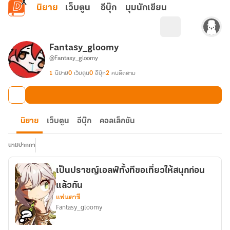
ข้ามไปยังเนื้อหาหลัก
นิยาย
เว็บตูน
อีบุ๊ก
มุมนักเขียน
Fantasy_gloomy
@Fantasy_gloomy
1
นิยาย
0
เว็บตูน
0
อีบุ๊ก
2
คนติดตาม
นิยาย
เว็บตูน
อีบุ๊ก
คอลเล็กชัน
นามปากกา
เป็นปราชญ์เอลฟ์ทั้งทีขอเที่ยวให้สนุกก่อน
แล้วกัน
แฟนตาซี
Fantasy_gloomy