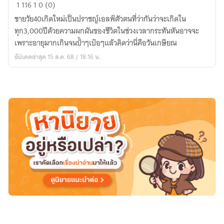
เป็น
1
116
1
0 (0)
ปราชญ์
ชายวัย40เกิดใหม่เป็นปราชญ์เอลฟ์ตัวตนที่ว่ากันว่าจะเกิดใน
เอลฟ์
ทุก3,000ปีด้วยความผกผันของชีวิตในช่วงเวลากระทันหันอาจจะ
ทั้งที
เพราะอายุมากเกินจนป้ำๆเป๋อๆแล้วคิดว่านี่คือวันเกษียณ
ขอ
อัปเดตล่าสุด 15 ส.ค. 68 / 18:16 น.
เที่ยว
ให้
สนุก
ก่อน
แล้ว
กัน