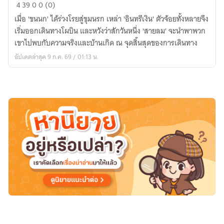
Project
4
39
0
0 (0)
Terralion:
เมื่อ 'ขนนก' ได้ร่วงโรยสู่ขุมนรก เหล่า 'อินทรีเงิน' ตัวจ้อยทั้งหลายจึง
การ
เริ่มออกเดินทางโผบิน และหวังว่าสักวันหนึ่ง 'สายลม' จะนำพาพวก
เดิน
เขาไปพบกับความจริงและบ้านเกิด ณ จุดสิ้นสุดของการเดินทาง
ทาง
อัปเดตล่าสุด 9 ก.ค. 69 / 01:13 น.
ของ
เหล่า
อินทรี
เงิน