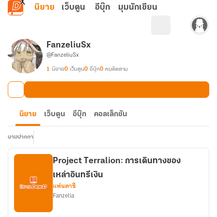
ข้ามไปยังเนื้อหาหลัก
นิยาย
เว็บตูน
อีบุ๊ก
มุมนักเขียน
FanzeliuSx
@FanzeliuSx
1
นิยาย
0
เว็บตูน
0
อีบุ๊ก
0
คนติดตาม
นิยาย
เว็บตูน
อีบุ๊ก
คอลเล็กชัน
นามปากกา
Project Terralion: การเดินทางของ
เหล่าอินทรีเงิน
แฟนตาซี
Fanzelia