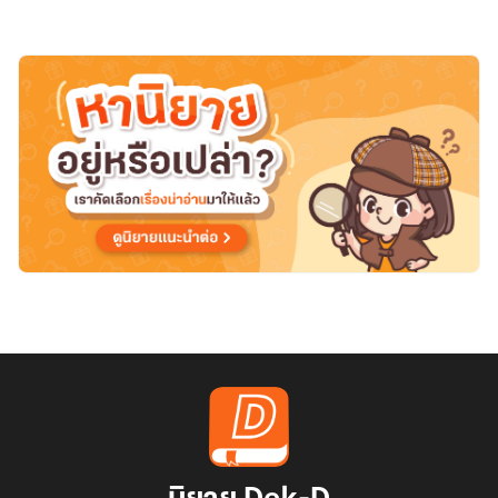
(จบ
แล้ว)
มี
E-
book