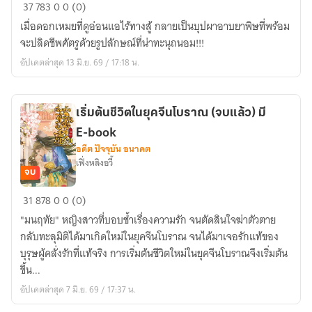
ดอก
37
783
0
0 (0)
เหม
เมื่อดอกเหมยที่ดูอ่อนแอไร้ทางสู้ กลายเป็นบุปผาอาบยาพิษที่พร้อม
ยอาบ
จะปลิดชีพศัตรูด้วยรูปลักษณ์ที่น่าทะนุถนอม!!!
ยา
อัปเดตล่าสุด 13 มิ.ย. 69 / 17:18 น.
พิษ
(จบ
แล้ว)
เริ่มต้นชีวิตในยุคจีนโบราณ (จบแล้ว) มี
มี
E-book
E-
อดีต ปัจจุบัน อนาคต
Book
เฟิ่งหลิงอวี้
จบ
เริ่ม
31
878
0
0 (0)
ต้น
"มนฤทัย" หญิงสาวที่บอบช้ำเรื่องความรัก จนตัดสินใจฆ่าตัวตาย
ชีวิต
กลับทะลุมิติได้มาเกิดใหม่ในยุคจีนโบราณ จนได้มาเจอรักแท้ของ
ใน
บุรุษผู้คลั่งรักที่แท้จริง การเริ่มต้นชีวิตใหม่ในยุคจีนโบราณจึงเริ่มต้น
ยุค
ขึ้น...
จีน
อัปเดตล่าสุด 7 มิ.ย. 69 / 17:37 น.
โบราณ