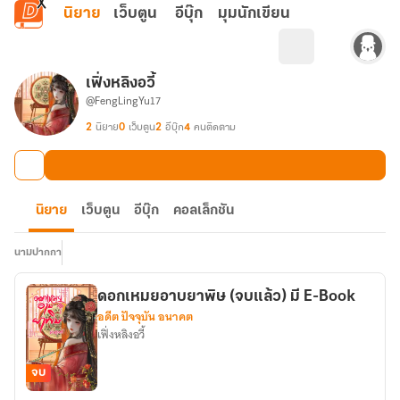
ข้ามไปยังเนื้อหาหลัก
นิยาย
เว็บตูน
อีบุ๊ก
มุมนักเขียน
เฟิ่งหลิงอวี้
@FengLingYu17
2
นิยาย
0
เว็บตูน
2
อีบุ๊ก
4
คนติดตาม
นิยาย
เว็บตูน
อีบุ๊ก
คอลเล็กชัน
นามปากกา
ดอกเหมยอาบยาพิษ (จบแล้ว) มี E-Book
อดีต ปัจจุบัน อนาคต
เฟิ่งหลิงอวี้
จบ