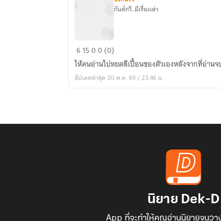
กันต์กวี..มีเรื่องเล่า
เด็ก
6
15
0
0 (0)
หญิง
ให้คนอ่านไปหยดสีเปื้อนของตัวเองหลังจากที่อ่านจ
ขาว
อัปเดตล่าสุด 30 พ.ค. 69 / 23:46 น.
ขุ่น
นิยาย Dek-D
App ที่จะทำให้คุณอ่านนิยายจนวาง