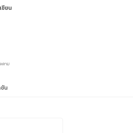
เขียน
ิดตาม
ชัน