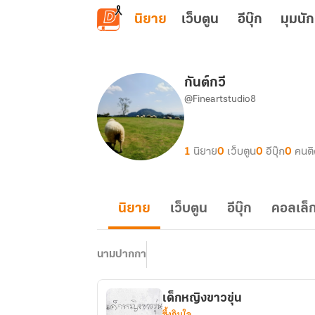
ข้ามไปยังเนื้อหาหลัก
นิยาย
เว็บตูน
อีบุ๊ก
มุมนัก
กันต์กวี
@Fineartstudio8
1
นิยาย
0
เว็บตูน
0
อีบุ๊ก
0
คนต
นิยาย
เว็บตูน
อีบุ๊ก
คอลเล็ก
นามปากกา
เด็กหญิงขาวขุ่น
ซึ้งกินใจ